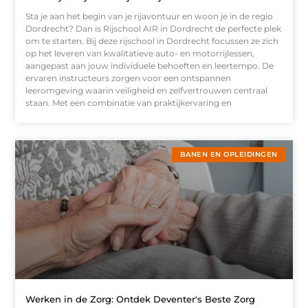
Sta je aan het begin van je rijavontuur en woon je in de regio
Dordrecht? Dan is Rijschool AIR in Dordrecht de perfecte plek
om te starten. Bij deze rijschool in Dordrecht focussen ze zich
op het leveren van kwalitatieve auto- en motorrijlessen,
aangepast aan jouw individuele behoeften en leertempo. De
ervaren instructeurs zorgen voor een ontspannen
leeromgeving waarin veiligheid en zelfvertrouwen centraal
staan. Met een combinatie van praktijkervaring en
BANEN EN OPLEIDINGEN
Werken in de Zorg: Ontdek Deventer's Beste Zorg