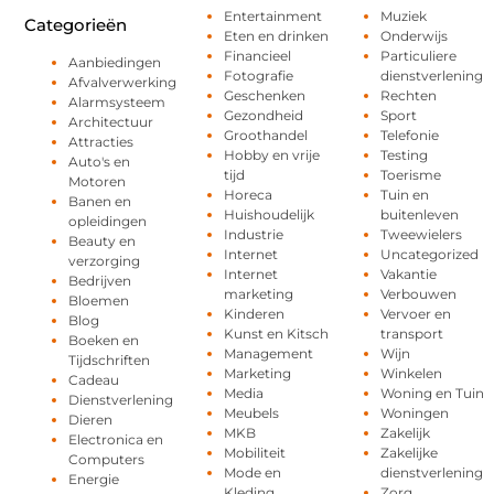
Entertainment
Muziek
Categorieën
Eten en drinken
Onderwijs
Financieel
Particuliere
Aanbiedingen
Fotografie
dienstverlening
Afvalverwerking
Geschenken
Rechten
Alarmsysteem
Gezondheid
Sport
Architectuur
Groothandel
Telefonie
Attracties
Hobby en vrije
Testing
Auto's en
tijd
Toerisme
Motoren
Horeca
Tuin en
Banen en
Huishoudelijk
buitenleven
opleidingen
Industrie
Tweewielers
Beauty en
Internet
Uncategorized
verzorging
Internet
Vakantie
Bedrijven
marketing
Verbouwen
Bloemen
Kinderen
Vervoer en
Blog
Kunst en Kitsch
transport
Boeken en
Management
Wijn
Tijdschriften
Marketing
Winkelen
Cadeau
Media
Woning en Tuin
Dienstverlening
Meubels
Woningen
Dieren
MKB
Zakelijk
Electronica en
Mobiliteit
Zakelijke
Computers
Mode en
dienstverlening
Energie
Kleding
Zorg