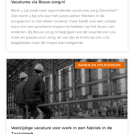
Vacatures via Bouw-zorg.nl
Bent u op zoek naar opwindende vacatures zorg Deventer?
Dan bent u bij ons aan het juiste adres! Werken in de
zorgsector is niet alleen lonend, maar biedt ook een unieke
kans om een positieve impact te hebben op het leven van
anderen. Bij Bouw-zorg.nl begrijpen we de waarde van uw
inzet en passie voor zorg, en we zijn er trots op om u te
begeleiden naar de meest bevredigende
BANEN EN OPLEIDINGEN
Veelzijdige vacature voor werk in een fabriek in de
Zaanstreek