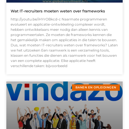
Wat IT-recruiters moeten weten over frameworks
http://youtu.be/iHYrOBkcd-c Naarmate programmeren
evolueert en applicatie-ontwikkeling complexer wordt,
hebben ontwikkelaars meer nodig dan alleen kennis van
programmeertalen. Ze moeten de frameworks kennen die
het gemakkelijk maken om applicaties in die talen te bouwen.
Dus, wat moeten IT-recruiters weten over frameworks? Laten
we het uitzoeken Een raamwerk is een verzameling tools,
klassen en functies die dienen als raamwerk voor het bouwen
van een complete applicatie. Elke applicatie heeft
verschillende taken: bijvoorbeeld
BANEN EN OPLEIDINGEN