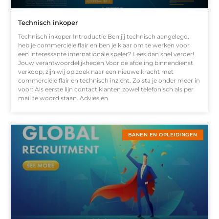
Technisch inkoper
Technisch inkoper Introductie Ben jij technisch aangelegd,
heb je commerciële flair en ben je klaar om te werken voor
een interessante internationale speler? Lees dan snel verder!
Jouw verantwoordelijkheden Voor de afdeling binnendienst
verkoop, zijn wij op zoek naar een nieuwe kracht met
commerciële flair en technisch inzicht. Zo sta je onder meer in
voor: Als eerste lijn contact klanten zowel telefonisch als per
mail te woord staan. Advies en
BANEN EN OPLEIDINGEN