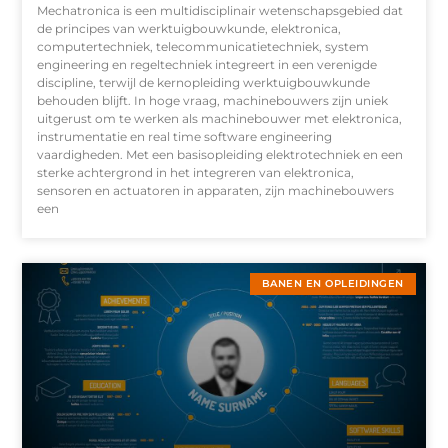
Mechatronica is een multidisciplinair wetenschapsgebied dat
de principes van werktuigbouwkunde, elektronica,
computertechniek, telecommunicatietechniek, system
engineering en regeltechniek integreert in een verenigde
discipline, terwijl de kernopleiding werktuigbouwkunde
behouden blijft. In hoge vraag, machinebouwers zijn uniek
uitgerust om te werken als machinebouwer met elektronica,
instrumentatie en real time software engineering
vaardigheden. Met een basisopleiding elektrotechniek en een
sterke achtergrond in het integreren van elektronica,
sensoren en actuatoren in apparaten, zijn machinebouwers
een
BANEN EN OPLEIDINGEN