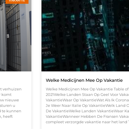
VAKANTIE
Welke Medicijnen Mee Op Vakantie
t verhuizen
Welke Medicijnen Mee Op Vakantie Table of
Er komt
2021Welke Landen Staan Op Geel Voor Vaka
 uw nieuwe
VakantieWaar Op VakantieWat Als Ik Coron
sturen u
Je Weer Naar Italie Op VakantieWelk Land 
d te kunnen
De VakantieWelke Landen VakantieWaar Ka
, heeft
VakantieWanneer Hebben De Fransen Vakant
compleet verzorgde vakantie naar het land 