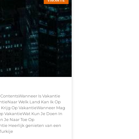
VAKANTIE
 ContentsWanneer Is Vakantie
ntieNaar Welk Land Kan Ik Op
a Krijg Op VakantieWanneer Mag
Op VakantieWat Kun Je Doen In
n Je Naar Toe Op
ie Heerlijk genieten van een
Turkije