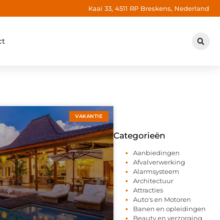
Kaai 33, 4511 RP Breskens, Nederland
ct
VAKANTIE
Categorieën
Aanbiedingen
Afvalverwerking
Alarmsysteem
Architectuur
Attracties
Auto's en Motoren
Banen en opleidingen
Beauty en verzorging