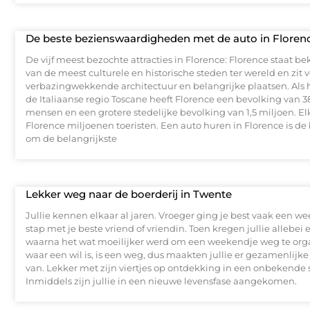
De beste bezienswaardigheden met de auto in Floren
De vijf meest bezochte attracties in Florence: Florence staat b
van de meest culturele en historische steden ter wereld en zit 
verbazingwekkende architectuur en belangrijke plaatsen. Als 
de Italiaanse regio Toscane heeft Florence een bevolking van 
mensen en een grotere stedelijke bevolking van 1,5 miljoen. Elk
Florence miljoenen toeristen. Een auto huren in Florence is de
om de belangrijkste
Lekker weg naar de boerderij in Twente
Jullie kennen elkaar al jaren. Vroeger ging je best vaak een w
stap met je beste vriend of vriendin. Toen kregen jullie allebei e
waarna het wat moeilijker werd om een weekendje weg te org
waar een wil is, is een weg, dus maakten jullie er gezamenlij
van. Lekker met zijn viertjes op ontdekking in een onbekende 
Inmiddels zijn jullie in een nieuwe levensfase aangekomen.