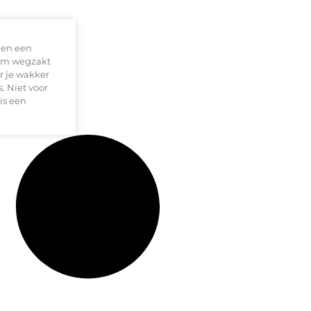
men een
zaam wegzakt
r je wakker
. Niet voor
is een