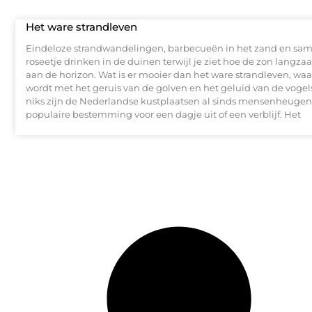
Het ware strandleven
Eindeloze strandwandelingen, barbecueën in het zand en sa
roseetje drinken in de duinen terwijl je ziet hoe de zon lang
aan de horizon. Wat is er mooier dan het ware strandleven, waa
wordt met het geruis van de golven en het geluid van de vogels
niks zijn de Nederlandse kustplaatsen al sinds mensenheugen
populaire bestemming voor een dagje uit of een verblijf. Het