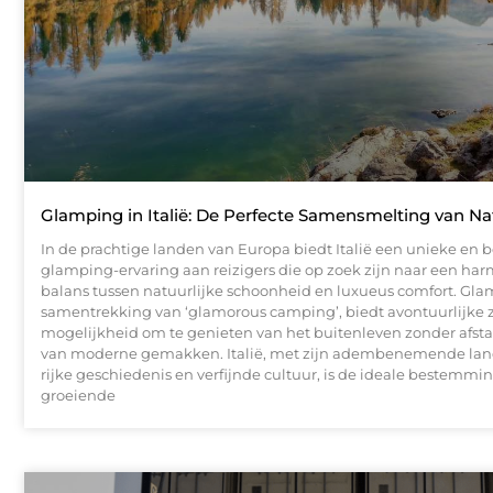
Glamping in Italië: De Perfecte Samensmelting van Na
In de prachtige landen van Europa biedt Italië een unieke en 
glamping-ervaring aan reizigers die op zoek zijn naar een ha
balans tussen natuurlijke schoonheid en luxueus comfort. Gla
samentrekking van ‘glamorous camping’, biedt avontuurlijke 
mogelijkheid om te genieten van het buitenleven zonder afst
van moderne gemakken. Italië, met zijn adembenemende la
rijke geschiedenis en verfijnde cultuur, is de ideale bestemmi
groeiende