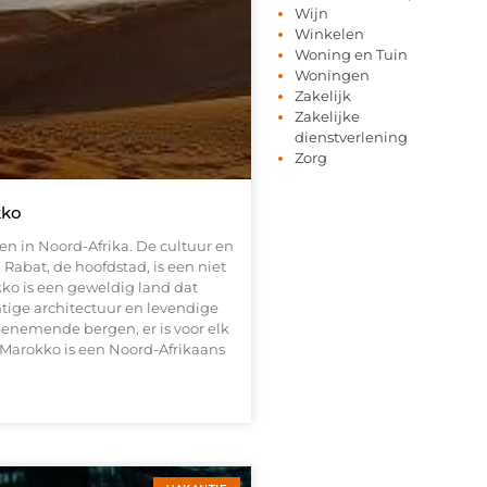
Wijn
Winkelen
Woning en Tuin
Woningen
Zakelijk
Zakelijke
dienstverlening
Zorg
kko
 in Noord-Afrika. De cultuur en
n Rabat, de hoofdstad, is een niet
ko is een geweldig land dat
htige architectuur en levendige
benemende bergen, er is voor elk
 Marokko is een Noord-Afrikaans