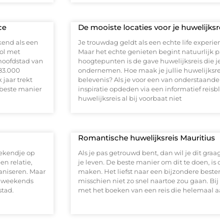
ce
De mooiste locaties voor je huwelijksre
ekend als een
Je trouwdag geldt als een echte life experien
vol met
Maar het echte genieten begint natuurlijk 
hoofdstad van
hoogtepunten is de gave huwelijksreis die je
383.000
ondernemen. Hoe maak je jullie huwelijksrei
 jaar trekt
belevenis? Als je voor een van onderstaande 
 beste manier
inspiratie opdeden via een informatief reisbl
huwelijksreis al bij voorbaat niet
Romantische huwelijksreis Mauritius
eekendje op
Als je pas getrouwd bent, dan wil je dit graa
en relatie,
je leven. De beste manier om dit te doen, is
aniseren. Maar
maken. Het liefst naar een bijzondere best
ke weekends
misschien niet zo snel naartoe zou gaan. Bij
stad.
met het boeken van een reis die helemaal aa