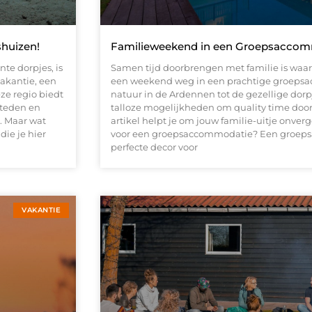
shuizen!
Familieweekend in een Groepsaccomm
te dorpjes, is
Samen tijd doorbrengen met familie is waard
vakantie, een
een weekend weg in een prachtige groepsa
eze regio biedt
natuur in de Ardennen tot de gezellige dorp
steden en
talloze mogelijkheden om quality time door
. Maar wat
artikel helpt je om jouw familie-uitje onve
ie je hier
voor een groepsaccommodatie? Een groeps
perfecte decor voor
VAKANTIE