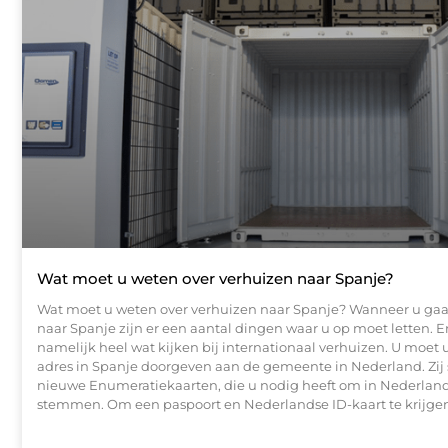
Wat moet u weten over verhuizen naar Spanje?
Wat moet u weten over verhuizen naar Spanje? Wanneer u gaa
naar Spanje zijn er een aantal dingen waar u op moet letten. 
namelijk heel wat kijken bij internationaal verhuizen. U moet
adres in Spanje doorgeven aan de gemeente in Nederland. Zij 
nieuwe Enumeratiekaarten, die u nodig heeft om in Nederlan
stemmen. Om een paspoort en Nederlandse ID-kaart te krijgen