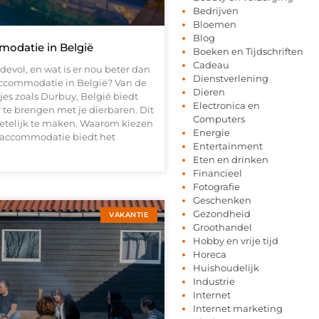
Bedrijven
Bloemen
Blog
odatie in België
Boeken en Tijdschriften
Cadeau
evol, en wat is er nou beter dan
Dienstverlening
ccommodatie in België? Van de
Dieren
jes zoals Durbuy, België biedt
Electronica en
 te brengen met je dierbaren. Dit
Computers
rgetelijk te maken. Waarom kiezen
Energie
accommodatie biedt het
Entertainment
Eten en drinken
Financieel
Fotografie
Geschenken
Gezondheid
VAKANTIE
Groothandel
Hobby en vrije tijd
Horeca
Huishoudelijk
Industrie
Internet
Internet marketing