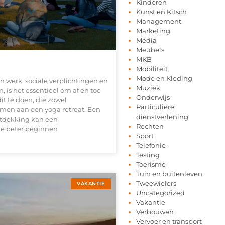
Kinderen
Kunst en Kitsch
Management
Marketing
Media
Meubels
MKB
Mobiliteit
Mode en Kleding
n werk, sociale verplichtingen en
Muziek
, is het essentieel om af en toe
Onderwijs
it te doen, die zowel
Particuliere
nemen aan een yoga retreat. Een
dienstverlening
ontdekking kan een
Rechten
 je beter beginnen
Sport
Telefonie
Testing
Toerisme
Tuin en buitenleven
Tweewielers
VAKANTIE
Uncategorized
Vakantie
Verbouwen
Vervoer en transport