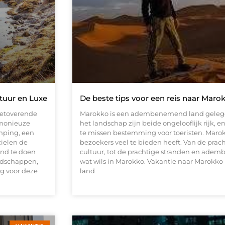
tuur en Luxe
De beste tips voor een reis naar Maro
betoverende
Marokko is een adembenemend land gelegen
rmonieuze
het landschap zijn beide ongelooflijk rijk, e
mping, een
te missen bestemming voor toeristen. Marok
zielen de
bezoekers veel te bieden heeft. Van de prac
and te doen
cultuur, tot de prachtige stranden en adem
ndschappen,
wat wils in Marokko. Vakantie naar Marokko
ng voor deze
land