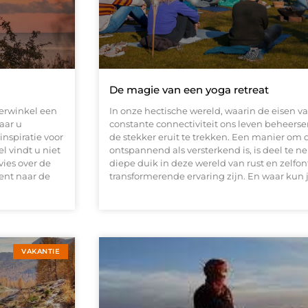
De magie van een yoga retreat
erwinkel een
In onze hectische wereld, waarin de eisen va
aar u
constante connectiviteit ons leven beheersen
inspiratie voor
de stekker eruit te trekken. Een manier om d
 vindt u niet
ontspannend als versterkend is, is deel te 
ies over de
diepe duik in deze wereld van rust en zelf
ent naar de
transformerende ervaring zijn. En waar kun
VAKANTIE