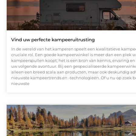
Vind uw perfecte kampeeruitrusting
In de wereld van het kamperen speelt een kwalitatieve kampe
cruciale rol. Een goede kampeerwinkel is meer dan een plek w
kampeerspullen koopt; het is een bron van kennis, ervaring en 
uw volgende avontuur. Bij een gespecialiseerde kampeerwinkel
alleen een breed scala aan producten, maar ook deskundig adv
nieuwste kampeertrends en -technologieën. Of u nu op zoek b
nieuwste