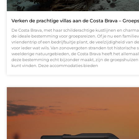
Verken de prachtige villas aan de Costa Brava – Groep
De Costa Brava, met haar schilderachtige kustlijnen en charman
de ideale bestemming voor groepsreizen. Of je nu een familie
vriendentrip of een bedrijfsuitje plant, de veelzijdigheid van d
voor ieder wat wils. Van zonovergoten stranden tot historische 
weelderige natuurgebieden, de Costa Brava heeft het allemaal
deze bestemming echt bijzonder maakt, zijn de groepshuizen d
kunt vinden. Deze accommodaties bieden