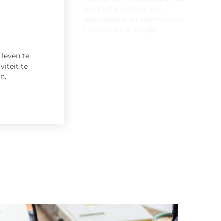
om jou te voorzien van
inspirerende en informatieve
content die je verrijkt.
Ontmoet ons team
 leven te
viteit te
n.