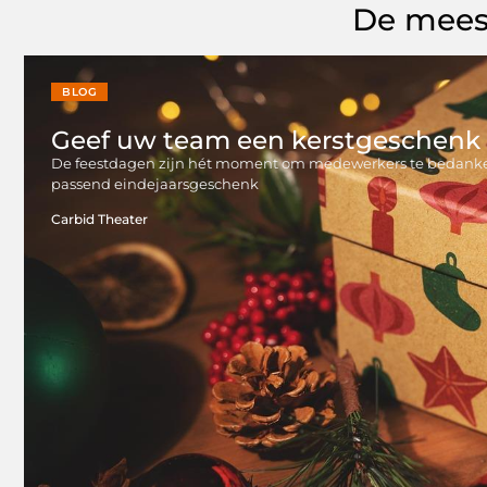
De mees
BLOG
Geef uw team een kerstgeschenk
De feestdagen zijn hét moment om medewerkers te bedanken v
passend eindejaarsgeschenk
Carbid Theater