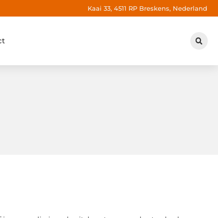
Kaai 33, 4511 RP Breskens, Nederland
ct