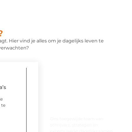
?
t. Hier vind je alles om je dagelijks leven te
e verwachten?
a’s
ke
Onze kracht achter
 te
Carbid-theater.nl
Ons toegewijde team van
schrijvers, strategen en
experts werkt dagelijks samen