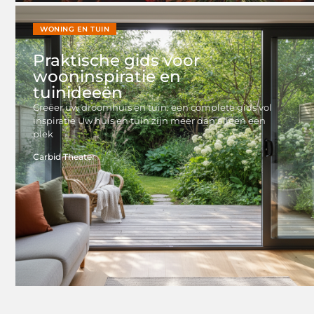
WONING EN TUIN
Praktische gids voor
wooninspiratie en
tuinideeën
Creëer uw droomhuis en tuin: een complete gids vol
inspiratie Uw huis en tuin zijn meer dan alleen een
plek
Carbid Theater