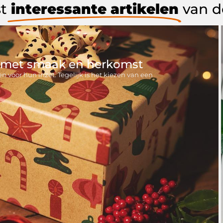
t
interessante artikelen
van 
 met smaak en herkomst
oor hun inzet. Tegelijk is het kiezen van een