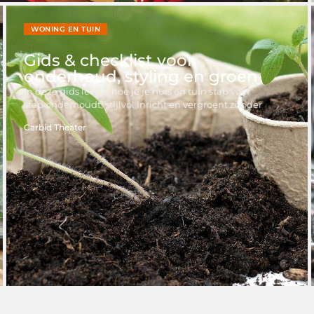
WONING EN TUIN
Gids & checklist voor
onderhoud, styling en groen
In deze gids leer je hoe je je huis en tuin stap voor
stap onderhoudt, stijlvol inricht en vergroent zonder
Carbid Theater