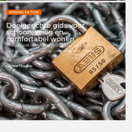
WONING EN TUIN
Doelgerichte gids voor
schoon, veilig en
comfortabel wonen
In deze gids leer je hoe je stap voor stap je huis én
tuin schoner, veiliger en comfortabeler maakt
zonder
Carbid Theater