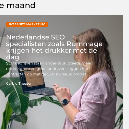
de maand
INTERNET MARKETING
Nederlandse SEO
specialisten zoals Rummage
krijgen het drukker met de
dag
SEO bedrijven staan onder druk. Steeds meer
middelgrote en grote bedrijven zeggen hun
contracten op met de SEO bureaus, omdat
Carbid Theater