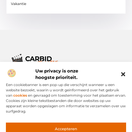
Vakantie
Uw privacy is onze
Verhalen die het alledaagse leven verrijken.
Ontdek een breed scala aan blogs en artikelen die je inspireren,
hoogste prioriteit.
informeren en verrijken – voor elke dag, voor iedereen.
Een cookiebanner is een pop-up die verschijnt wanneer u een
website bezoekt, waarin u wordt geïnformeerd over het gebruik
Bericht categorie
van
cookies
en gevraagd om toestemming voor het plaatsen ervan.
Cookies zijn kleine tekstbestanden die door websites op uw
apparaat worden opgeslagen om informatie te verzamelen over uw
surfgedrag.
Onze informatie
Links Kopen: Slimme Strategie of Risicovolle Snelweg?
Geld Verdienen via het Internet: Mogelijkheid of Mythe?
Accepteren