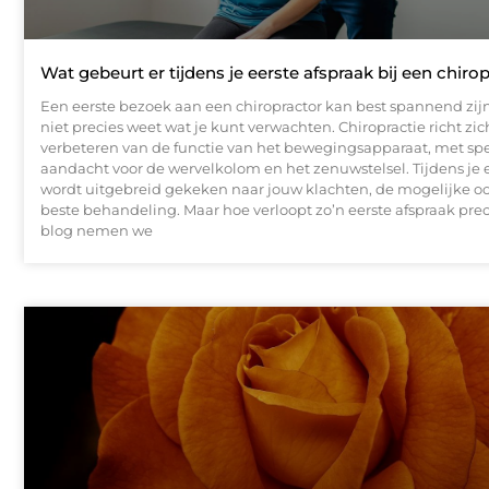
Wat gebeurt er tijdens je eerste afspraak bij een chiro
Een eerste bezoek aan een chiropractor kan best spannend zijn,
niet precies weet wat je kunt verwachten. Chiropractie richt zic
verbeteren van de functie van het bewegingsapparaat, met spe
aandacht voor de wervelkolom en het zenuwstelsel. Tijdens je e
wordt uitgebreid gekeken naar jouw klachten, de mogelijke o
beste behandeling. Maar hoe verloopt zo’n eerste afspraak prec
blog nemen we