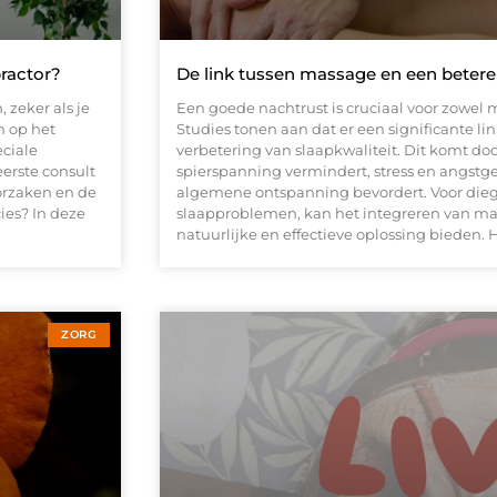
practor?
De link tussen massage en een betere 
 zeker als je
Een goede nachtrust is cruciaal voor zowel 
h op het
Studies tonen aan dat er een significante li
ciale
verbetering van slaapkwaliteit. Dit komt d
erste consult
spierspanning vermindert, stress en angstg
orzaken en de
algemene ontspanning bevordert. Voor dieg
ies? In deze
slaapproblemen, kan het integreren van ma
natuurlijke en effectieve oplossing bieden.
ZORG