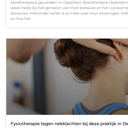
fysiotherapeut gevonden in IJsselstein (fysiotherapie IJsselstei
week helpt bij het genezen van mijn blessure en het voorkom
blessures. Hieronder vertel ik je meer over mijn ervaringen met
en hoe het
Fysiotherapie tegen nekklachten bij deze praktijk in 