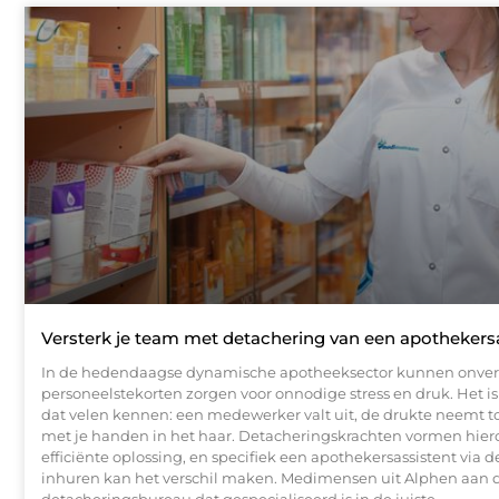
Versterk je team met detachering van een apothekers
In de hedendaagse dynamische apotheeksector kunnen onve
personeelstekorten zorgen voor onnodige stress en druk. Het is
dat velen kennen: een medewerker valt uit, de drukte neemt toe
met je handen in het haar. Detacheringskrachten vormen hier
efficiënte oplossing, en specifiek een apothekersassistent via 
inhuren kan het verschil maken. Medimensen uit Alphen aan d