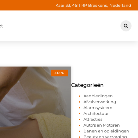
Kaai 33, 4511 RP Breskens, Nederland
ct
ZORG
Categorieën
Aanbiedingen
Afvalverwerking
Alarmsysteem
Architectuur
Attracties
Auto's en Motoren
Banen en opleidingen
Beauty en verzorging