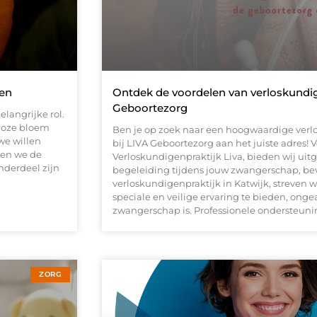
ten
Ontdek de voordelen van verloskundig
Geboortezorg
langrijke rol.
dloze bloem
Ben je op zoek naar een hoogwaardige verl
we willen
bij LIVA Geboortezorg aan het juiste adres!
nen we de
Verloskundigenpraktijk Liva, bieden wij ui
nderdeel zijn
begeleiding tijdens jouw zwangerschap, bev
verloskundigenpraktijk in Katwijk, streven
speciale en veilige ervaring te bieden, ongea
zwangerschap is. Professionele ondersteuni
ZORG