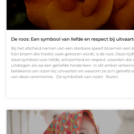
De roos: Een symbool van liefde en respect bij uitvaar
Bij het afscheid nemen van een dierbare speelt bloemen een be
Eén bloem die hierbij vaak gekozen wordt, is de roos. Deze tij
staat symbool voor liefde, schoonheid en respect, waarden die 
uitdragen als we een geliefde herdenken. In dit artikel verken
betekenis van rozen bij uitvaarten en waarom ze zo’n geliefd o
van deze ceremonies. De symboliek van rozen Rozen