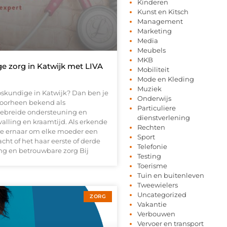
Kinderen
Kunst en Kitsch
Management
Marketing
Media
Meubels
MKB
e zorg in Katwijk met LIVA
Mobiliteit
Mode en Kleding
Muziek
oskundige in Katwijk? Dan ben je
Onderwijs
 Voorheen bekend als
Particuliere
tgebreide ondersteuning en
dienstverlening
alling en kraamtijd. Als erkende
Rechten
 we ernaar om elke moeder een
Sport
cht of het haar eerste of derde
Telefonie
ng en betrouwbare zorg Bij
Testing
Toerisme
Tuin en buitenleven
Tweewielers
Uncategorized
ZORG
Vakantie
Verbouwen
Vervoer en transport