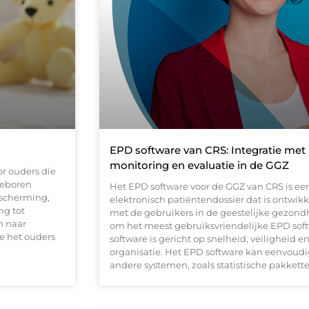
EPD software van CRS: Integratie me
monitoring en evaluatie in de GGZ
or ouders die
geboren
Het EPD software voor de GGZ van CRS is ee
escherming,
elektronisch patiëntendossier dat is ontw
ng tot
met de gebruikers in de geestelijke gezondh
n naar
om het meest gebruiksvriendelijke EPD soft
e het ouders
software is gericht op snelheid, veiligheid e
organisatie. Het EPD software kan eenvoud
andere systemen, zoals statistische pakkett