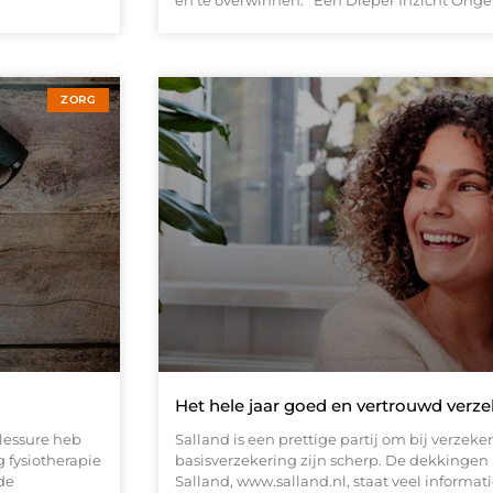
en te overwinnen. Een Dieper Inzicht Onge
ZORG
Het hele jaar goed en vertrouwd verzek
blessure heb
Salland is een prettige partij om bij verzeker
 fysiotherapie
basisverzekering zijn scherp. De dekkingen 
de
Salland, www.salland.nl, staat veel informat