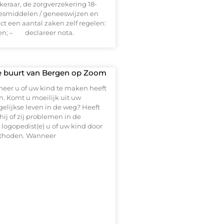
eraar, de zorgverzekering 18-
eesmiddelen / geneeswijzen en
ect een aantal zaken zelf regelen:
n; – declareer nota.
 de buurt van Bergen op Zoom
eer u of uw kind te maken heeft
. Komt u moeilijk uit uw
agelijkse leven in de weg? Heeft
ij of zij problemen in de
ogopedist(e) u of uw kind door
ethoden. Wanneer