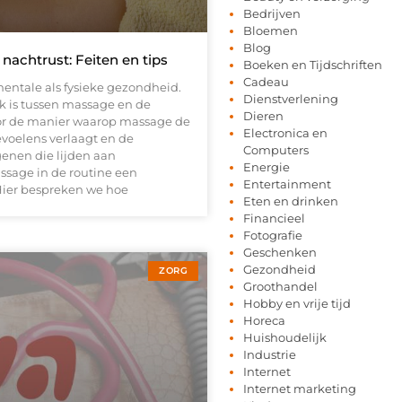
Bedrijven
Bloemen
Blog
nachtrust: Feiten en tips
Boeken en Tijdschriften
Cadeau
mentale als fysieke gezondheid.
Dienstverlening
nk is tussen massage en de
Dieren
oor de manier waarop massage de
Electronica en
evoelens verlaagt en de
Computers
enen die lijden aan
Energie
ssage in de routine een
Entertainment
 Hier bespreken we hoe
Eten en drinken
Financieel
Fotografie
Geschenken
Gezondheid
ZORG
Groothandel
Hobby en vrije tijd
Horeca
Huishoudelijk
Industrie
Internet
Internet marketing