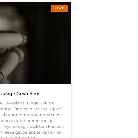
ZORG
ukkige Gevoelens
ge Gevoelens Ongelukkige
varing. Ongeacht wie we zijn of
aal momenten waarop we ons
nen te interfereren met je
n. Psycholoog IJsselstein kan een
om deze gevoelens te verkennen