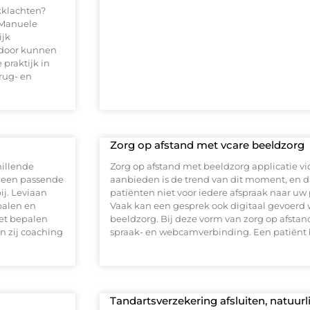
kklachten?
n Manuele
ijk
erdoor kunnen
 praktijk in
rug- en
Zorg op afstand met vcare beeldzorg
hillende
Zorg op afstand met beeldzorg applicatie v
t een passende
aanbieden is de trend van dit moment, en dat
ij. Leviaan
patiënten niet voor iedere afspraak naar uw 
palen en
Vaak kan een gesprek ook digitaal gevoerd 
et bepalen
beeldzorg. Bij deze vorm van zorg op afstan
n zij coaching
spraak- en webcamverbinding. Een patiënt bl
Tandartsverzekering afsluiten, natuurl