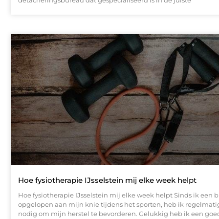
detacheringsbureau dat gespecialiseerd is in de juiste
Hoe fysiotherapie IJsselstein mij elke week helpt
Hoe fysiotherapie IJsselstein mij elke week helpt Sinds ik een 
opgelopen aan mijn knie tijdens het sporten, heb ik regelmatig
nodig om mijn herstel te bevorderen. Gelukkig heb ik een goe