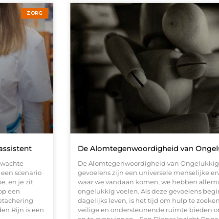
ZORG
assistent
De Alomtegenwoordigheid van Ongel
rwachte
De Alomtegenwoordigheid van Ongelukki
 een scenario
gevoelens zijn een universele menselijke er
, en je zit
waar we vandaan komen, we hebben allem
op een
ongelukkig voelen. Als deze gevoelens begin
detachering
dagelijks leven, is het tijd om hulp te zoeke
en Rijn is een
veilige en ondersteunende ruimte bieden 