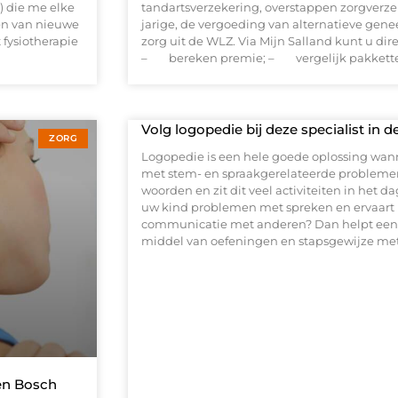
n) die me elke
tandartsverzekering, overstappen zorgverzek
en van nieuwe
jarige, de vergoeding van alternatieve gen
 fysiotherapie
zorg uit de WLZ. Via Mijn Salland kunt u dir
– bereken premie; – vergelijk pakkette
Volg logopedie bij deze specialist in
ZORG
Logopedie is een hele goede oplossing wann
met stem- en spraakgerelateerde problemen
woorden en zit dit veel activiteiten in het d
uw kind problemen met spreken en ervaart h
communicatie met anderen? Dan helpt een l
middel van oefeningen en stapsgewijze m
Den Bosch