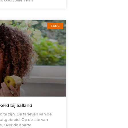
lukkig voelen kan
ZORG
erd bij Salland
d te zijn. De tarieven van de
uitgebreid. Op de site van
ie. Over de aparte