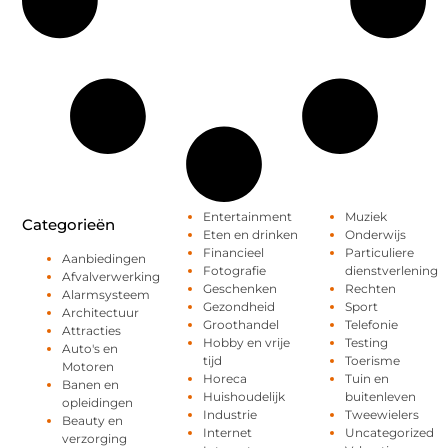
Entertainment
Muziek
Categorieën
Eten en drinken
Onderwijs
Financieel
Particuliere
Aanbiedingen
Fotografie
dienstverlening
Afvalverwerking
Geschenken
Rechten
Alarmsysteem
Gezondheid
Sport
Architectuur
Groothandel
Telefonie
Attracties
Hobby en vrije
Testing
Auto's en
tijd
Toerisme
Motoren
Horeca
Tuin en
Banen en
Huishoudelijk
buitenleven
opleidingen
Industrie
Tweewielers
Beauty en
Internet
Uncategorized
verzorging