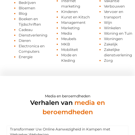
Internet
Vakantie
Bedrijven
marketing
Verbouwen
Bloemen
Kinderen
Vervoer en
Blog
Kunst en Kitsch
transport
Boeken en
Management
Wijn
Tijdschriften
Marketing
Winkelen
Cadeau
Media
Woning en Tuin
Dienstverlening
Meubels
Woningen
Dieren
MKB
Zakelijk
Electronica en
Mobiliteit
Zakelijke
Computers
Mode en
dienstverlening
Energie
Kleding
Zorg
Media en beroemdheden
Verhalen van
media en
beroemdheden
Transformeer Uw Online Aanwezigheid in Kampen met
Webzeker Webdesign