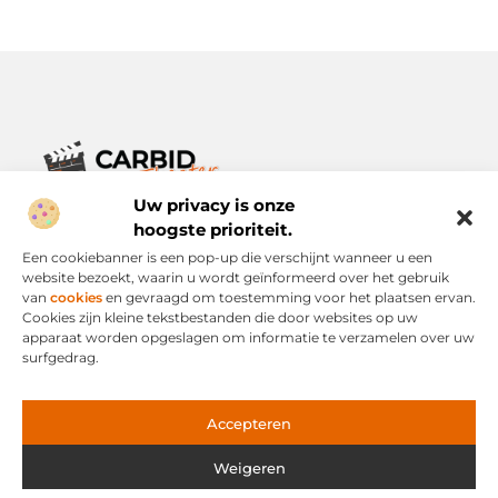
Uw privacy is onze
Verhalen die het alledaagse leven verrijken.
Ontdek een breed scala aan blogs en artikelen die je inspireren,
hoogste prioriteit.
informeren en verrijken – voor elke dag, voor iedereen.
Een cookiebanner is een pop-up die verschijnt wanneer u een
website bezoekt, waarin u wordt geïnformeerd over het gebruik
Bericht categorie
van
cookies
en gevraagd om toestemming voor het plaatsen ervan.
Cookies zijn kleine tekstbestanden die door websites op uw
apparaat worden opgeslagen om informatie te verzamelen over uw
surfgedrag.
Onze informatie
Links Kopen: Slimme Strategie of Risicovolle Snelweg?
Geld Verdienen via het Internet: Mogelijkheid of Mythe?
Accepteren
Weigeren