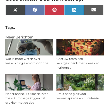
X
Facebook
Pinterest
LinkedIn
Email
(Twitter)
Tags:
Meer Berichten
Wat je moet weten over
Geef uw team een
kaakchirurgie en orthodontie
kerstgeschenk met smaak en
herkomst
Nederlandse SEO specialisten
Praktische gids voor
zoals Rummage krijgen het
wooninspiratie en tuinideeën
drukker met de dag