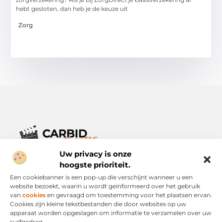
hebt gesloten, dan heb je de keuze uit
Zorg
Uw privacy is onze
Verhalen die het alledaagse leven verrijken.
Ontdek een breed scala aan blogs en artikelen die je inspireren,
hoogste prioriteit.
informeren en verrijken – voor elke dag, voor iedereen.
Een cookiebanner is een pop-up die verschijnt wanneer u een
website bezoekt, waarin u wordt geïnformeerd over het gebruik
Bericht categorie
van
cookies
en gevraagd om toestemming voor het plaatsen ervan.
Cookies zijn kleine tekstbestanden die door websites op uw
apparaat worden opgeslagen om informatie te verzamelen over uw
surfgedrag.