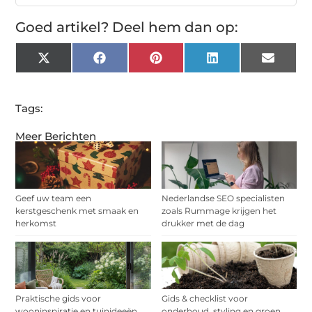
Goed artikel? Deel hem dan op:
X
Facebook
Pinterest
LinkedIn
Email
(Twitter)
Tags:
Meer Berichten
Geef uw team een
Nederlandse SEO specialisten
kerstgeschenk met smaak en
zoals Rummage krijgen het
herkomst
drukker met de dag
Praktische gids voor
Gids & checklist voor
wooninspiratie en tuinideeën
onderhoud, styling en groen