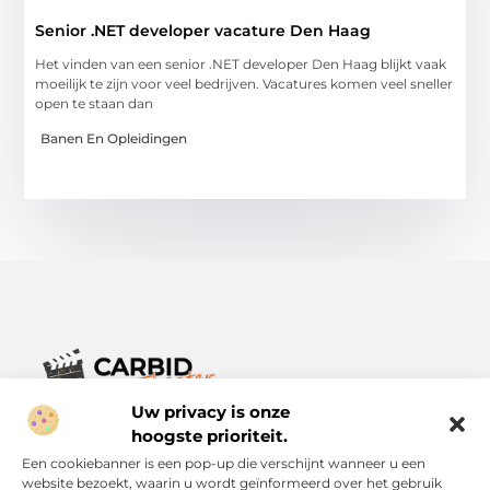
Senior .NET developer vacature Den Haag
Het vinden van een senior .NET developer Den Haag blijkt vaak
moeilijk te zijn voor veel bedrijven. Vacatures komen veel sneller
open te staan dan
Banen En Opleidingen
Uw privacy is onze
Verhalen die het alledaagse leven verrijken.
Ontdek een breed scala aan blogs en artikelen die je inspireren,
hoogste prioriteit.
informeren en verrijken – voor elke dag, voor iedereen.
Een cookiebanner is een pop-up die verschijnt wanneer u een
website bezoekt, waarin u wordt geïnformeerd over het gebruik