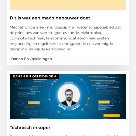
Dit is wat een machinebouwer doet
Mechatronica is een multidisciplinair wetenschapsgebied dat
de principes van werktuigbouwkunde, elektronica,
computertechniek, telecommunicatietechniek, system
engineering en regeltechniek integreert in een verenigde
discipline, terwijl de kernopleiding
Banen En Opleidingen
BANEN EN OPLEIDINGEN
Technisch inkoper