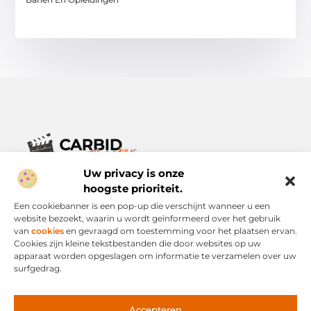
Uw privacy is onze
Verhalen die het alledaagse leven verrijken.
Ontdek een breed scala aan blogs en artikelen die je inspireren,
hoogste prioriteit.
informeren en verrijken – voor elke dag, voor iedereen.
Een cookiebanner is een pop-up die verschijnt wanneer u een
website bezoekt, waarin u wordt geïnformeerd over het gebruik
Bericht categorie
van
cookies
en gevraagd om toestemming voor het plaatsen ervan.
Cookies zijn kleine tekstbestanden die door websites op uw
apparaat worden opgeslagen om informatie te verzamelen over uw
surfgedrag.
Onze informatie
Links Kopen: Slimme Strategie of Risicovolle Snelweg?
Geld Verdienen via het Internet: Mogelijkheid of Mythe?
Accepteren