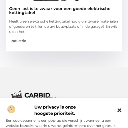
Geen last is te zwaar voor een goede elektrische
kettingtakel
Heeft u een elektrische kettingtakel nodig om zware materialen
of goederen te tillen op uw bouwplaats of in de garage? En wilt
u dat het
Industrie
Uw privacy is onze
Verhalen die het alledaagse leven verrijken.
Ontdek een breed scala aan blogs en artikelen die je inspireren,
hoogste prioriteit.
informeren en verrijken – voor elke dag, voor iedereen.
Een cookiebanner is een pop-up die verschijnt wanneer u een
website bezoekt, waarin u wordt geïnformeerd over het gebruik