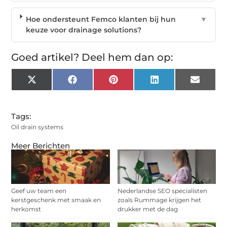
Hoe ondersteunt Femco klanten bij hun
▼
keuze voor drainage solutions?
Goed artikel? Deel hem dan op:
X
Facebook
Pinterest
LinkedIn
Email
(Twitter)
Tags:
Oil drain systems
Meer Berichten
Geef uw team een
Nederlandse SEO specialisten
kerstgeschenk met smaak en
zoals Rummage krijgen het
herkomst
drukker met de dag