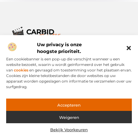
Uw privacy is onze
Verhalen die het alledaagse leven verrijken.
Ontdek een breed scala aan blogs en artikelen die je inspireren,
hoogste prioriteit.
informeren en verrijken – voor elke dag, voor iedereen.
Een cookiebanner is een pop-up die verschijnt wanneer u een
website bezoekt, waarin u wordt geïnformeerd over het gebruik
Bericht categorie
van
cookies
en gevraagd om toestemming voor het plaatsen ervan.
Cookies zijn kleine tekstbestanden die door websites op uw
apparaat worden opgeslagen om informatie te verzamelen over uw
surfgedrag.
Onze informatie
Links Kopen: Slimme Strategie of Risicovolle Snelweg?
Geld Verdienen via het Internet: Mogelijkheid of Mythe?
Accepteren
Weigeren
Website index
Cookiebeleid (EU)
Bekijk Voorkeuren
@2025 www.carbid-theater.nl. All Right Reserved.