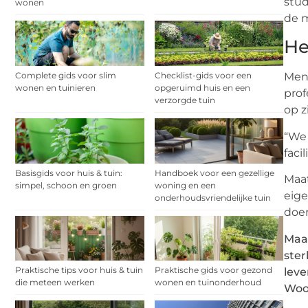
stud
wonen
de m
He
Complete gids voor slim
Checklist-gids voor een
Mens
wonen en tuinieren
opgeruimd huis en een
prof
verzorgde tuin
op z
“We 
faci
Basisgids voor huis & tuin:
Handboek voor een gezellige
Maat
simpel, schoon en groen
woning en een
eige
onderhoudsvriendelijke tuin
doen
Maat
ster
Praktische tips voor huis & tuin
Praktische gids voor gezond
leve
die meteen werken
wonen en tuinonderhoud
Woo