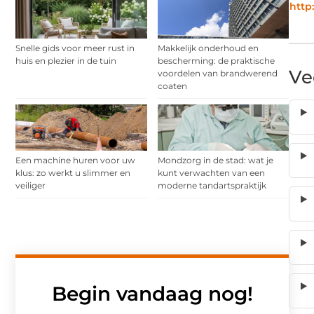
http:
Snelle gids voor meer rust in
Makkelijk onderhoud en
huis en plezier in de tuin
bescherming: de praktische
Ve
voordelen van brandwerend
coaten
Een machine huren voor uw
Mondzorg in de stad: wat je
klus: zo werkt u slimmer en
kunt verwachten van een
veiliger
moderne tandartspraktijk
Begin vandaag nog!