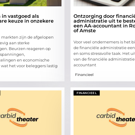
 in vastgoed als
Ontzorging door financi
re keuze in onzekere
administratie uit te bes
een AA-accountant in R
of Amste
e markten zijn de afgelopen
Voor veel ondernemers is het 
evig aan sterke
de financiële administratie ee
en. Beurzen reageren op
en soms stressvolle taak. Het u
 spanningen,
van de financiële administrati
kelingen en economische
accountant
wat het voor beleggers lastig
Financieel
FINANCIEEL