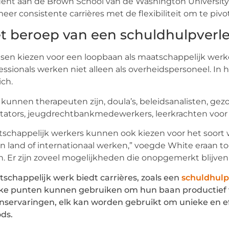
ent aan de Brown School van de Washington University in
eer consistente carrières met de flexibiliteit om te pivot
t beroep van een schuldhulpverlen
en kiezen voor een loopbaan als maatschappelijk werk
essionals werken niet alleen als overheidspersoneel. In
ich.
kunnen therapeuten zijn, doula’s, beleidsanalisten, gezo
litators, jeugdrechtbankmedewerkers, leerkrachten voor 
schappelijk werkers kunnen ook kiezen voor het soort 
n land of internationaal werken,” voegde White eraan t
. Er zijn zoveel mogelijkheden die onopgemerkt blijven 
schappelijk werk biedt carrières, zoals een
schuldhulp
ke punten kunnen gebruiken om hun baan productief v
nservaringen, elk kan worden gebruikt om unieke en effe
ds.