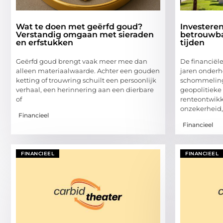
Wat te doen met geërfd goud?
Investeren
Verstandig omgaan met sieraden
betrouwba
en erfstukken
tijden
Geërfd goud brengt vaak meer mee dan
De financiël
alleen materiaalwaarde. Achter een gouden
jaren onderh
ketting of trouwring schuilt een persoonlijk
schommeling
verhaal, een herinnering aan een dierbare
geopolitieke
of
renteontwik
onzekerheid, 
Financieel
Financieel
FINANCIEEL
FINANCIEEL