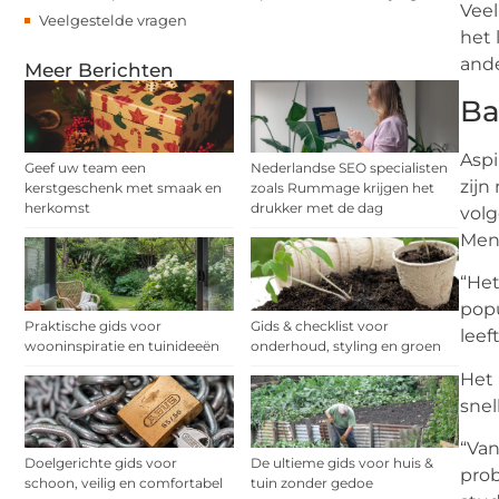
Veel
Veelgestelde vragen
het 
ande
Meer Berichten
Ba
Aspi
Geef uw team een
Nederlandse SEO specialisten
zijn
kerstgeschenk met smaak en
zoals Rummage krijgen het
herkomst
drukker met de dag
volg
Ment
“Het
popu
Praktische gids voor
Gids & checklist voor
leef
wooninspiratie en tuinideeën
onderhoud, styling en groen
Het 
snel
“Van
Doelgerichte gids voor
De ultieme gids voor huis &
prob
schoon, veilig en comfortabel
tuin zonder gedoe