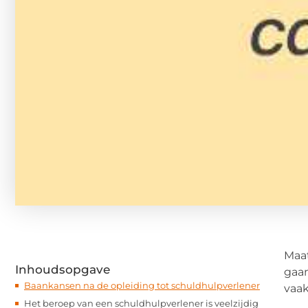
Maat
Inhoudsopgave
gaa
Baankansen na de opleiding tot schuldhulpverlener
vaak
Het beroep van een schuldhulpverlener is veelzijdig