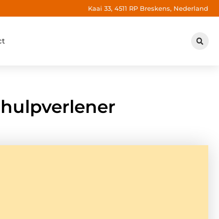
Kaai 33, 4511 RP Breskens, Nederland
ct
dhulpverlener