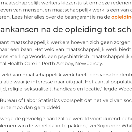
 maatschappelijk werkers kiezen juist om deze redenen v
leven van mensen, en maatschappelijk werk is een van 
ren. Lees hier alles over de baangarantie na de
opleidin
ankansen na de opleiding tot sch
rant maatschappelijk werkers hoeven zich geen zorgen
 naar een baan. Het veld van maatschappelijk werk biedt
ens Sterling Woods, een psychiatrisch maatschappelijk we
al Health Care in Perth Amboy, New Jersey.
 veld van maatschappelijk werk heeft een verscheiden
latie waar je interesse naar uitgaat. Het aantal populati
tijd, religie, seksualiteit, handicap en locatie,” legde Wood
Bureau of Labor Statistics voorspelt dat het veld van soc
ler tempo dan gemiddeld.
wege de gevoelige aard zal de wereld voortdurend be
lemen van de wereld aan te pakken,” zei Sojourner Whit