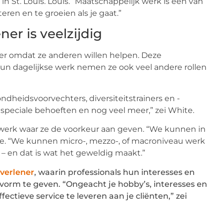
 St. Louis. Louis. “Maatschappelijk werk is een van
eren en te groeien als je gaat.”
er is veelzijdig
er omdat ze anderen willen helpen. Deze
 hun dagelijkse werk nemen ze ook veel andere rollen
ndheidsvoorvechters, diversiteitstrainers en -
speciale behoeften en nog veel meer,” zei White.
werk waar ze de voorkeur aan geven. “We kunnen in
oe. “We kunnen micro-, mezzo-, of macroniveau werk
– en dat is wat het geweldig maakt.”
verlener
, waarin professionals hun interesses en
orm te geven. “Ongeacht je hobby’s, interesses en
ctieve service te leveren aan je cliënten,” zei