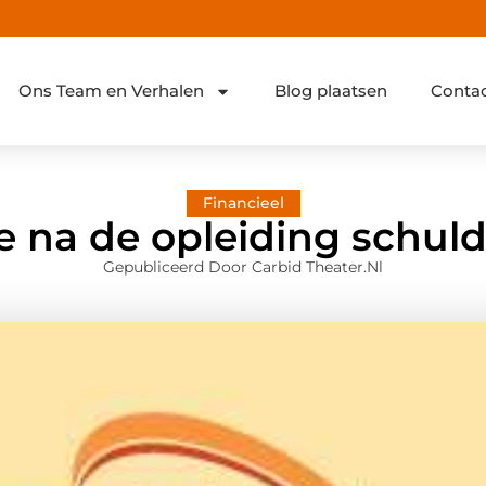
Ons Team en Verhalen
Blog plaatsen
Conta
Financieel
 na de opleiding schul
Gepubliceerd Door Carbid Theater.nl