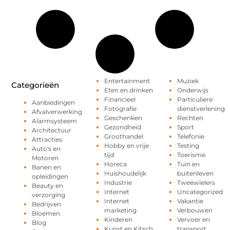
Entertainment
Muziek
Categorieën
Eten en drinken
Onderwijs
Financieel
Particuliere
Aanbiedingen
Fotografie
dienstverlening
Afvalverwerking
Geschenken
Rechten
Alarmsysteem
Gezondheid
Sport
Architectuur
Groothandel
Telefonie
Attracties
Hobby en vrije
Testing
Auto's en
tijd
Toerisme
Motoren
Horeca
Tuin en
Banen en
Huishoudelijk
buitenleven
opleidingen
Industrie
Tweewielers
Beauty en
Internet
Uncategorized
verzorging
Internet
Vakantie
Bedrijven
marketing
Verbouwen
Bloemen
Kinderen
Vervoer en
Blog
Kunst en Kitsch
transport