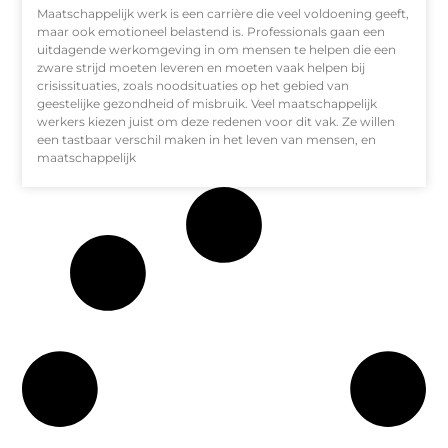
Maatschappelijk werk is een carrière die veel voldoening geeft,
maar ook emotioneel belastend is. Professionals gaan een
uitdagende werkomgeving in om mensen te helpen die een
zware strijd moeten leveren en moeten vaak helpen bij
crisissituaties, zoals noodsituaties op het gebied van
geestelijke gezondheid of misbruik. Veel maatschappelijk
werkers kiezen juist om deze redenen voor dit vak. Ze willen
een tastbaar verschil maken in het leven van mensen, en
maatschappelijk