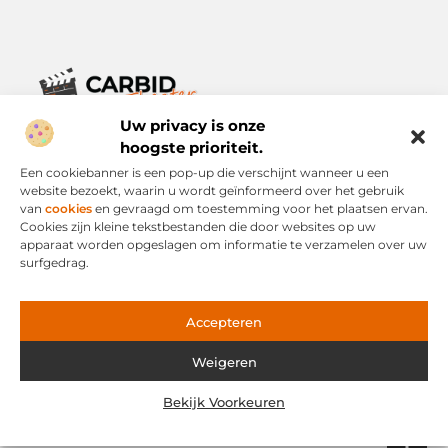
Uw privacy is onze
Verhalen die het alledaagse leven verrijken.
Ontdek een breed scala aan blogs en artikelen die je inspireren,
hoogste prioriteit.
informeren en verrijken – voor elke dag, voor iedereen.
Een cookiebanner is een pop-up die verschijnt wanneer u een
website bezoekt, waarin u wordt geïnformeerd over het gebruik
Bericht categorie
van
cookies
en gevraagd om toestemming voor het plaatsen ervan.
Cookies zijn kleine tekstbestanden die door websites op uw
apparaat worden opgeslagen om informatie te verzamelen over uw
surfgedrag.
Onze informatie
Links Kopen: Slimme Strategie of Risicovolle Snelweg?
Geld Verdienen via het Internet: Mogelijkheid of Mythe?
Accepteren
Weigeren
Website index
Cookiebeleid (EU)
Bekijk Voorkeuren
@2025 www.carbid-theater.nl. All Right Reserved.