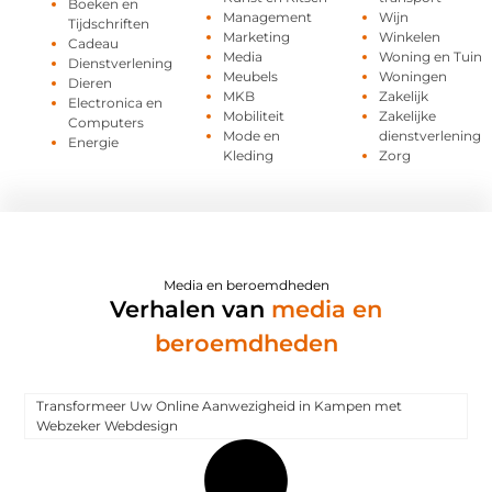
Boeken en
Management
Wijn
Tijdschriften
Marketing
Winkelen
Cadeau
Media
Woning en Tuin
Dienstverlening
Meubels
Woningen
Dieren
MKB
Zakelijk
Electronica en
Mobiliteit
Zakelijke
Computers
Mode en
dienstverlening
Energie
Kleding
Zorg
Media en beroemdheden
Verhalen van
media en
beroemdheden
Transformeer Uw Online Aanwezigheid in Kampen met
Webzeker Webdesign