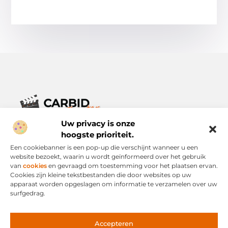
Uw privacy is onze
Verhalen die het alledaagse leven verrijken.
Ontdek een breed scala aan blogs en artikelen die je inspireren,
hoogste prioriteit.
informeren en verrijken – voor elke dag, voor iedereen.
Een cookiebanner is een pop-up die verschijnt wanneer u een
website bezoekt, waarin u wordt geïnformeerd over het gebruik
Bericht categorie
van
cookies
en gevraagd om toestemming voor het plaatsen ervan.
Cookies zijn kleine tekstbestanden die door websites op uw
apparaat worden opgeslagen om informatie te verzamelen over uw
surfgedrag.
Onze informatie
Links Kopen: Slimme Strategie of Risicovolle Snelweg?
Geld Verdienen via het Internet: Mogelijkheid of Mythe?
Accepteren