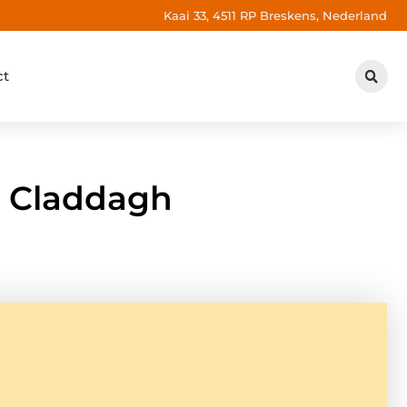
Kaai 33, 4511 RP Breskens, Nederland
ct
e Claddagh