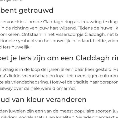
 bent getrouwd
je ervoor kiest om de Claddagh ring als trouwring te dra
 in de richting van jouw hart wijzend. Tijdens de huwel
 omkeren. Ontstaan in het vissersdorpje Claddagh, net b
itionele symbool van het huwelijk in Ierland. Liefde, vr
 Iers huwelijk.
et je Iers zijn om een Claddagh r
 vraag is in de loop der jaren al een paar keer gesteld. H
a’s liefde, vriendschap en loyaliteit overstijgen culturen
e als vriendschapsring. Hoewel de traditie haar oorspron
Galway over de hele wereld omarmd.
ud van kleur veranderen
en juwelen zijn een van de meest populaire soorten ju
 rijkdom, sociale status, en kwaliteit. Sieraden gemaak