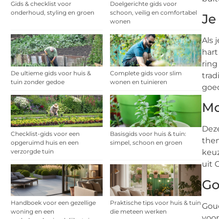
Gids & checklist voor
Doelgerichte gids voor
onderhoud, styling en groen
schoon, veilig en comfortabel
Je
wonen
Als 
hart
ring
De ultieme gids voor huis &
Complete gids voor slim
trad
tuin zonder gedoe
wonen en tuinieren
goed
Mo
Deze
Checklist-gids voor een
Basisgids voor huis & tuin:
them
opgeruimd huis en een
simpel, schoon en groen
verzorgde tuin
keuz
uit 
Go
Handboek voor een gezellige
Praktische tips voor huis & tuin
Goud
woning en een
die meteen werken
voor