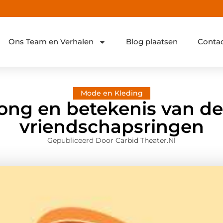
Ons Team en Verhalen
Blog plaatsen
Conta
Mode en Kleding
ong en betekenis van d
vriendschapsringen
Gepubliceerd Door Carbid Theater.nl