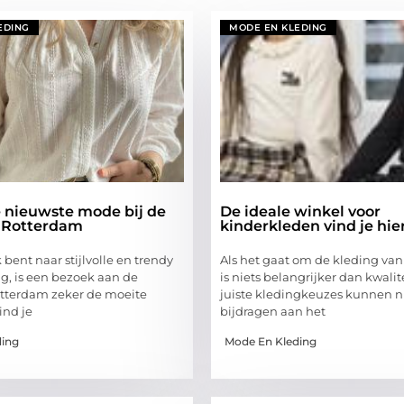
EDING
MODE EN KLEDING
 nieuwste mode bij de
De ideale winkel voor
n Rotterdam
kinderkleden vind je hie
k bent naar stijlvolle en trendy
Als het gaat om de kleding van
, is een bezoek aan de
is niets belangrijker dan kwalite
otterdam zeker de moeite
juiste kledingkeuzes kunnen ni
ind je
bijdragen aan het
ding
Mode En Kleding