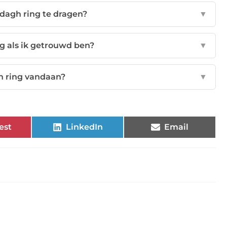
ddagh ring te dragen?
▼
g als ik getrouwd ben?
▼
 ring vandaan?
▼
est
LinkedIn
Email