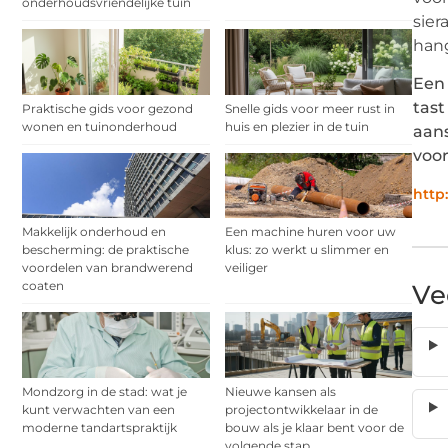
onderhoudsvriendelijke tuin
sier
hang
Een 
tast
Praktische gids voor gezond
Snelle gids voor meer rust in
wonen en tuinonderhoud
huis en plezier in de tuin
aans
voor
http
Makkelijk onderhoud en
Een machine huren voor uw
bescherming: de praktische
klus: zo werkt u slimmer en
voordelen van brandwerend
veiliger
coaten
Ve
Mondzorg in de stad: wat je
Nieuwe kansen als
kunt verwachten van een
projectontwikkelaar in de
moderne tandartspraktijk
bouw als je klaar bent voor de
volgende stap