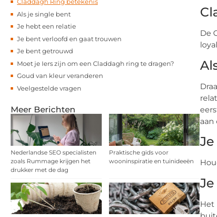
Claddagh Ring betekenis
Cl
Als je single bent
Je hebt een relatie
De C
Je bent verloofd en gaat trouwen
loya
Je bent getrouwd
Al
Moet je Iers zijn om een Claddagh ring te dragen?
Goud van kleur veranderen
Draa
Veelgestelde vragen
rela
Meer Berichten
eers
aan 
Je
Nederlandse SEO specialisten
Praktische gids voor
zoals Rummage krijgen het
wooninspiratie en tuinideeën
Houd
drukker met de dag
Je
Het 
buit