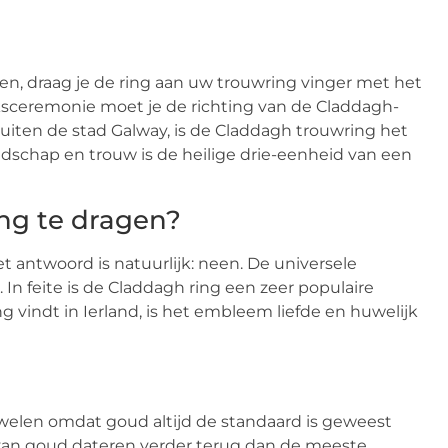
gen, draag je de ring aan uw trouwring vinger met het
ijksceremonie moet je de richting van de Claddagh-
uiten de stad Galway, is de Claddagh trouwring het
iendschap en trouw is de heilige drie-eenheid van een
ing te dragen?
et antwoord is natuurlijk: neen. De universele
. In feite is de Claddagh ring een zeer populaire
g vindt in Ierland, is het embleem liefde en huwelijk
welen omdat goud altijd de standaard is geweest
t van goud dateren verder terug dan de meeste