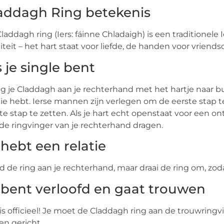
addagh Ring betekenis
laddagh ring (Iers: fáinne Chladaigh) is een traditionele I
liteit – het hart staat voor liefde, de handen voor vriends
s je single bent
g je Claddagh aan je rechterhand met het hartje naar bu
tie hebt. Ierse mannen zijn verlegen om de eerste stap 
te stap te zetten. Als je hart echt openstaat voor een 
de ringvinger van je rechterhand dragen.
 hebt een relatie
 de ring aan je rechterhand, maar draai de ring om, zodat
 bent verloofd en gaat trouwen
is officieel! Je moet de Claddagh ring aan de trouwringv
en gericht.