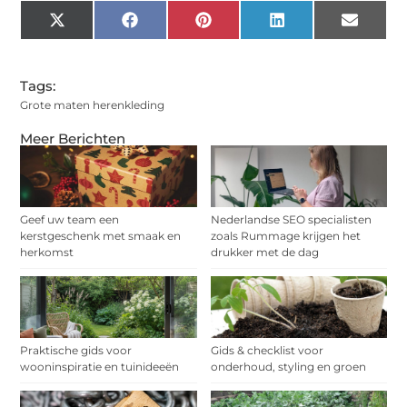
X
Facebook
Pinterest
LinkedIn
Email
(Twitter)
Tags:
Grote maten herenkleding
Meer Berichten
Geef uw team een
Nederlandse SEO specialisten
kerstgeschenk met smaak en
zoals Rummage krijgen het
herkomst
drukker met de dag
Praktische gids voor
Gids & checklist voor
wooninspiratie en tuinideeën
onderhoud, styling en groen