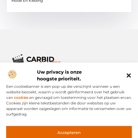
Mode En Kleding
Uw privacy is onze
Verhalen die het alledaagse leven verrijken.
Ontdek een breed scala aan blogs en artikelen die je inspireren,
hoogste prioriteit.
informeren en verrijken – voor elke dag, voor iedereen.
Een cookiebanner is een pop-up die verschijnt wanneer u een
website bezoekt, waarin u wordt geïnformeerd over het gebruik
Bericht categorie
van
cookies
en gevraagd om toestemming voor het plaatsen ervan.
Cookies zijn kleine tekstbestanden die door websites op uw
apparaat worden opgeslagen om informatie te verzamelen over uw
surfgedrag.
Onze informatie
Links Kopen: Slimme Strategie of Risicovolle Snelweg?
Geld Verdienen via het Internet: Mogelijkheid of Mythe?
Accepteren