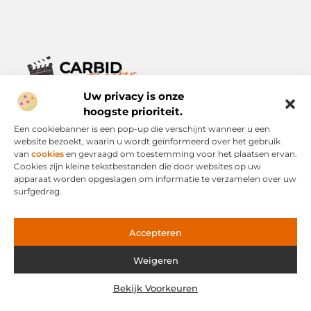
Uw privacy is onze
Verhalen die het alledaagse leven verrijken.
Ontdek een breed scala aan blogs en artikelen die je inspireren,
hoogste prioriteit.
informeren en verrijken – voor elke dag, voor iedereen.
Een cookiebanner is een pop-up die verschijnt wanneer u een
website bezoekt, waarin u wordt geïnformeerd over het gebruik
Bericht categorie
van
cookies
en gevraagd om toestemming voor het plaatsen ervan.
Cookies zijn kleine tekstbestanden die door websites op uw
apparaat worden opgeslagen om informatie te verzamelen over uw
surfgedrag.
Onze informatie
Links Kopen: Slimme Strategie of Risicovolle Snelweg?
Geld Verdienen via het Internet: Mogelijkheid of Mythe?
Accepteren
Weigeren
Website index
Cookiebeleid (EU)
Bekijk Voorkeuren
@2025 www.carbid-theater.nl. All Right Reserved.