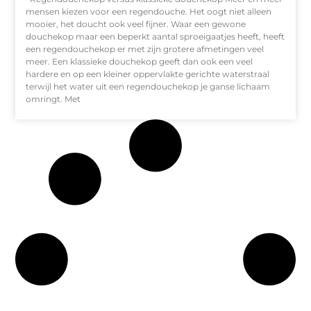
mensen kiezen voor een regendouche. Het oogt niet alleen
mooier, het doucht ook veel fijner. Waar een gewone
douchekop maar een beperkt aantal sproeigaatjes heeft, heeft
een regendouchekop er met zijn grotere afmetingen veel
meer. Een klassieke douchekop geeft dan ook een veel
hardere en op een kleiner oppervlakte gerichte waterstraal
terwijl het water uit een regendouchekop je ganse lichaam
omringt. Met