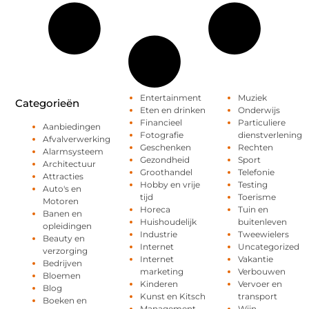
Entertainment
Muziek
Categorieën
Eten en drinken
Onderwijs
Financieel
Particuliere
Aanbiedingen
Fotografie
dienstverlening
Afvalverwerking
Geschenken
Rechten
Alarmsysteem
Gezondheid
Sport
Architectuur
Groothandel
Telefonie
Attracties
Hobby en vrije
Testing
Auto's en
tijd
Toerisme
Motoren
Horeca
Tuin en
Banen en
Huishoudelijk
buitenleven
opleidingen
Industrie
Tweewielers
Beauty en
Internet
Uncategorized
verzorging
Internet
Vakantie
Bedrijven
marketing
Verbouwen
Bloemen
Kinderen
Vervoer en
Blog
Kunst en Kitsch
transport
Boeken en
Management
Wijn