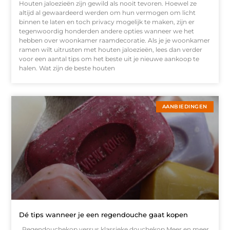
Houten jaloezieën zijn gewild als nooit tevoren. Hoewel ze
altijd al gewaardeerd werden om hun vermogen om licht
binnen te laten en toch privacy mogelijk te maken, zijn er
tegenwoordig honderden andere opties wanneer we het
hebben over woonkamer raamdecoratie. Als je je woonkamer
ramen wilt uitrusten met houten jaloezieën, lees dan verder
voor een aantal tips om het beste uit je nieuwe aankoop te
halen. Wat zijn de beste houten
AANBIEDINGEN
Dé tips wanneer je een regendouche gaat kopen
Regendouchekop versus klassieke douchekop Meer en meer