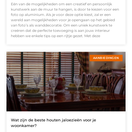
Eén van de mogelijkheden om een creatief en persoonlijk
kunstwerk aan de muur te hangen, is door te kiezen voor een
foto op aluminium. Als je voor deze optie kiest, zal er een
wereld aan mogelijkheden voor je opengaan op het gebied
van foto’s als wanddecoratie. Om een uniek kunstwerk te
creëren dat de perfecte toevoeging is aan jouw interieur
hebben we enkele tips op een rijtje gezet. Met deze
AANBIEDINGEN
Wat zijn de beste houten jaloezieën voor je
woonkamer?