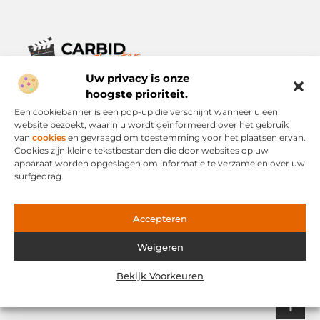
Uw privacy is onze
Verhalen die het alledaagse leven verrijken.
Ontdek een breed scala aan blogs en artikelen die je inspireren,
hoogste prioriteit.
informeren en verrijken – voor elke dag, voor iedereen.
Een cookiebanner is een pop-up die verschijnt wanneer u een
website bezoekt, waarin u wordt geïnformeerd over het gebruik
Bericht categorie
van
cookies
en gevraagd om toestemming voor het plaatsen ervan.
Cookies zijn kleine tekstbestanden die door websites op uw
apparaat worden opgeslagen om informatie te verzamelen over uw
surfgedrag.
Onze informatie
Links Kopen: Slimme Strategie of Risicovolle Snelweg?
Geld Verdienen via het Internet: Mogelijkheid of Mythe?
Accepteren
Weigeren
Website index
Cookiebeleid (EU)
Bekijk Voorkeuren
@2025 www.carbid-theater.nl. All Right Reserved.