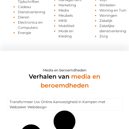
Tijdschriften
Marketing
Winkelen
Cadeau
Media
Woning en Tuin
Dienstverlening
Meubels
Woningen
Dieren
MKB
Zakelijk
Electronica en
Mobiliteit
Zakelijke
Computers
Mode en
dienstverlening
Energie
Kleding
Zorg
Media en beroemdheden
Verhalen van
media en
beroemdheden
Transformeer Uw Online Aanwezigheid in Kampen met
Webzeker Webdesign