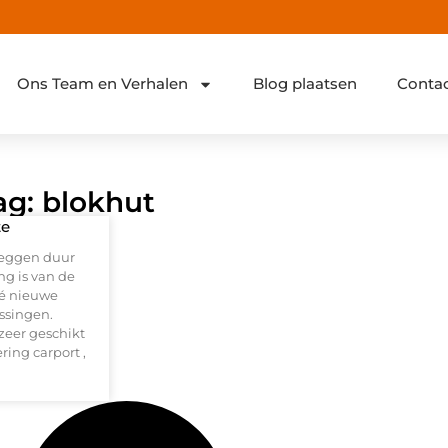
Ons Team en Verhalen
Blog plaatsen
Conta
ag: blokhut
te
leggen duur
ng is van de
Dé nieuwe
ssingen.
zeer geschikt
ring carport ,