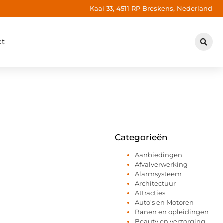
Kaai 33, 4511 RP Breskens, Nederland
ct
Categorieën
Aanbiedingen
Afvalverwerking
Alarmsysteem
Architectuur
Attracties
Auto's en Motoren
Banen en opleidingen
Beauty en verzorging