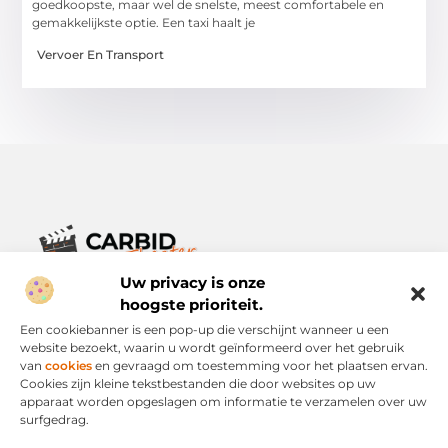
goedkoopste, maar wel de snelste, meest comfortabele en
gemakkelijkste optie. Een taxi haalt je
Vervoer En Transport
Uw privacy is onze
Verhalen die het alledaagse leven verrijken.
Ontdek een breed scala aan blogs en artikelen die je inspireren,
hoogste prioriteit.
informeren en verrijken – voor elke dag, voor iedereen.
Een cookiebanner is een pop-up die verschijnt wanneer u een
website bezoekt, waarin u wordt geïnformeerd over het gebruik
Bericht categorie
van
cookies
en gevraagd om toestemming voor het plaatsen ervan.
Cookies zijn kleine tekstbestanden die door websites op uw
apparaat worden opgeslagen om informatie te verzamelen over uw
surfgedrag.
Onze informatie