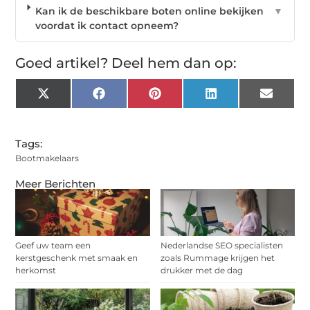
Kan ik de beschikbare boten online bekijken
▼
voordat ik contact opneem?
Goed artikel? Deel hem dan op:
X
Facebook
Pinterest
LinkedIn
Email
(Twitter)
Tags:
Bootmakelaars
Meer Berichten
Geef uw team een
Nederlandse SEO specialisten
kerstgeschenk met smaak en
zoals Rummage krijgen het
herkomst
drukker met de dag