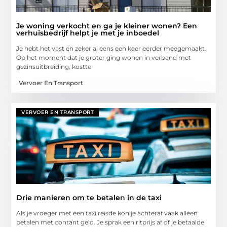
Je woning verkocht en ga je kleiner wonen? Een
verhuisbedrijf helpt je met je inboedel
Je hebt het vast en zeker al eens een keer eerder meegemaakt.
Op het moment dat je groter ging wonen in verband met
gezinsuitbreiding, kostte
Vervoer En Transport
VERVOER EN TRANSPORT
Drie manieren om te betalen in de taxi
Als je vroeger met een taxi reisde kon je achteraf vaak alleen
betalen met contant geld. Je sprak een ritprijs af of je betaalde