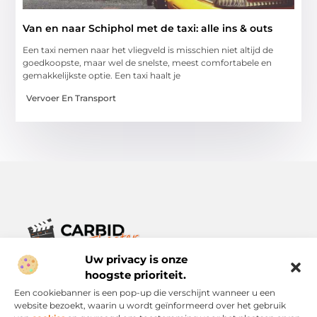
Van en naar Schiphol met de taxi: alle ins & outs
Een taxi nemen naar het vliegveld is misschien niet altijd de
goedkoopste, maar wel de snelste, meest comfortabele en
gemakkelijkste optie. Een taxi haalt je
Vervoer En Transport
Uw privacy is onze
Verhalen die het alledaagse leven verrijken.
Ontdek een breed scala aan blogs en artikelen die je inspireren,
hoogste prioriteit.
informeren en verrijken – voor elke dag, voor iedereen.
Een cookiebanner is een pop-up die verschijnt wanneer u een
website bezoekt, waarin u wordt geïnformeerd over het gebruik
Bericht categorie