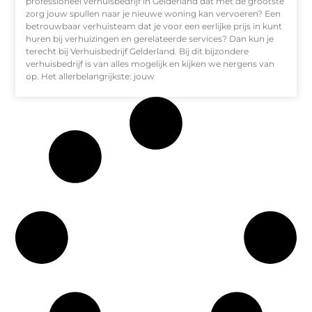
professioneel verhuisbedrijf in Gelderland dat met de grootste
zorg jouw spullen naar je nieuwe woning kan vervoeren? Een
betrouwbaar verhuisteam dat je voor een eerlijke prijs in kunt
huren bij verhuizingen en gerelateerde services? Dan kun je
terecht bij Verhuisbedrijf Gelderland. Bij dit bijzondere
verhuisbedrijf is van alles mogelijk en kijken we nergens van
op. Het allerbelangrijkste: jouw