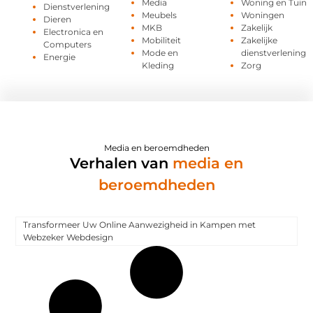
Media
Woning en Tuin
Dienstverlening
Meubels
Woningen
Dieren
MKB
Zakelijk
Electronica en
Mobiliteit
Zakelijke
Computers
Mode en
dienstverlening
Energie
Kleding
Zorg
Media en beroemdheden
Verhalen van
media en
beroemdheden
Transformeer Uw Online Aanwezigheid in Kampen met
Webzeker Webdesign