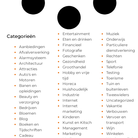
Entertainment
Muziek
Categorieën
Eten en drinken
Onderwijs
Financieel
Particuliere
Aanbiedingen
Fotografie
dienstverlening
Afvalverwerking
Geschenken
Rechten
Alarmsysteem
Gezondheid
Sport
Architectuur
Groothandel
Telefonie
Attracties
Hobby en vrije
Testing
Auto's en
tijd
Toerisme
Motoren
Horeca
Tuin en
Banen en
Huishoudelijk
buitenleven
opleidingen
Industrie
Tweewielers
Beauty en
Internet
Uncategorized
verzorging
Internet
Vakantie
Bedrijven
marketing
Verbouwen
Bloemen
Kinderen
Vervoer en
Blog
Kunst en Kitsch
transport
Boeken en
Management
Wijn
Tijdschriften
Marketing
Winkelen
Cadeau