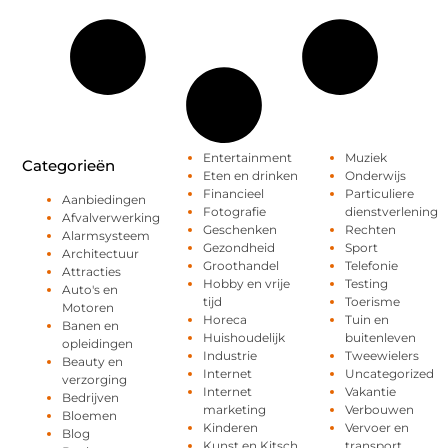
Entertainment
Muziek
Categorieën
Eten en drinken
Onderwijs
Financieel
Particuliere
Aanbiedingen
Fotografie
dienstverlening
Afvalverwerking
Geschenken
Rechten
Alarmsysteem
Gezondheid
Sport
Architectuur
Groothandel
Telefonie
Attracties
Hobby en vrije
Testing
Auto's en
tijd
Toerisme
Motoren
Horeca
Tuin en
Banen en
Huishoudelijk
buitenleven
opleidingen
Industrie
Tweewielers
Beauty en
Internet
Uncategorized
verzorging
Internet
Vakantie
Bedrijven
marketing
Verbouwen
Bloemen
Kinderen
Vervoer en
Blog
Kunst en Kitsch
transport