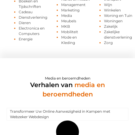
Boeken en
Management
Wijn
Tijdschriften
Marketing
Winkelen
Cadeau
Media
Woning en Tuin
Dienstverlening
Meubels
Woningen
Dieren
MKB
Zakelijk
Electronica en
Mobiliteit
Zakelijke
Computers
Mode en
dienstverlening
Energie
Kleding
Zorg
Media en beroemdheden
Verhalen van
media en
beroemdheden
Transformeer Uw Online Aanwezigheid in Kampen met
Webzeker Webdesign