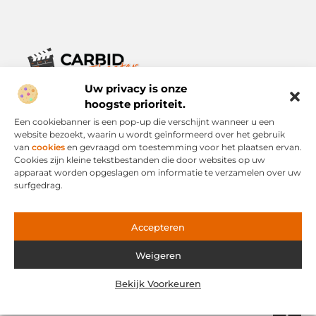
Uw privacy is onze
Verhalen die het alledaagse leven verrijken.
Ontdek een breed scala aan blogs en artikelen die je inspireren,
hoogste prioriteit.
informeren en verrijken – voor elke dag, voor iedereen.
Een cookiebanner is een pop-up die verschijnt wanneer u een
website bezoekt, waarin u wordt geïnformeerd over het gebruik
Bericht categorie
van
cookies
en gevraagd om toestemming voor het plaatsen ervan.
Cookies zijn kleine tekstbestanden die door websites op uw
apparaat worden opgeslagen om informatie te verzamelen over uw
surfgedrag.
Onze informatie
Links Kopen: Slimme Strategie of Risicovolle Snelweg?
Geld Verdienen via het Internet: Mogelijkheid of Mythe?
Accepteren
Weigeren
Website index
Cookiebeleid (EU)
Bekijk Voorkeuren
@2025 www.carbid-theater.nl. All Right Reserved.