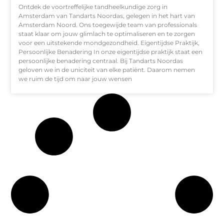
Ontdek de voortreffelijke tandheelkundige zorg in
Amsterdam van Tandarts Noordas, gelegen in het hart van
Amsterdam Noord. Ons toegewijde team van professionals
staat klaar om jouw glimlach te optimaliseren en te zorgen
voor een uitstekende mondgezondheid. Eigentijdse Praktijk,
Persoonlijke Benadering In onze eigentijdse praktijk staat een
persoonlijke benadering centraal. Bij Tandarts Noordas
geloven we in de uniciteit van elke patiënt. Daarom nemen
we ruim de tijd om naar jouw wensen