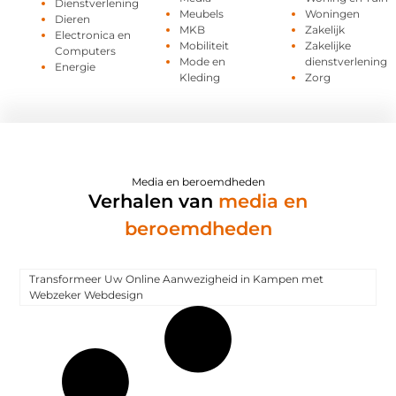
Dienstverlening
Meubels
Woningen
Dieren
MKB
Zakelijk
Electronica en
Mobiliteit
Zakelijke
Computers
Mode en
dienstverlening
Energie
Kleding
Zorg
Media en beroemdheden
Verhalen van
media en
beroemdheden
Transformeer Uw Online Aanwezigheid in Kampen met
Webzeker Webdesign