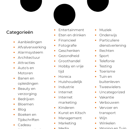
Entertainment
Muziek
Categorieën
Eten en drinken
Onderwijs
Financieel
Particuliere
Aanbiedingen
Fotografie
dienstverlening
Afvalverwerking
Geschenken
Rechten
Alarmsysteem
Gezondheid
Sport
Architectuur
Groothandel
Telefonie
Attracties
Hobby en vrije
Testing
Auto's en
tijd
Toerisme
Motoren
Horeca
Tuin en
Banen en
Huishoudelijk
buitenleven
opleidingen
Industrie
Tweewielers
Beauty en
Internet
Uncategorized
verzorging
Internet
Vakantie
Bedrijven
marketing
Verbouwen
Bloemen
Kinderen
Vervoer en
Blog
Kunst en Kitsch
transport
Boeken en
Management
Wijn
Tijdschriften
Marketing
Winkelen
Cadeau
Media
Woning en Tuin