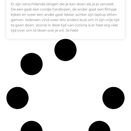
Er zijn verschillende dingen die je kan doen als je je verveelt.
De een gaat een rondje hardlopen, de ander gaat een filmpje
kijken en weer een ander gaat lekker achter zijn laptop zitten
gamen. Iedereen vind weer iets anders leuk om in zijn vrije tijd
te gaan doen. Vooral in deze tijd van corona is er heel erg veel
tijd over om te doen wat je wil. Je hebt