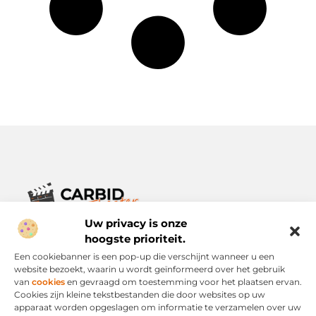
Uw privacy is onze
Verhalen die het alledaagse leven verrijken.
Ontdek een breed scala aan blogs en artikelen die je inspireren,
hoogste prioriteit.
informeren en verrijken – voor elke dag, voor iedereen.
Een cookiebanner is een pop-up die verschijnt wanneer u een
website bezoekt, waarin u wordt geïnformeerd over het gebruik
Bericht categorie
van
cookies
en gevraagd om toestemming voor het plaatsen ervan.
Cookies zijn kleine tekstbestanden die door websites op uw
apparaat worden opgeslagen om informatie te verzamelen over uw