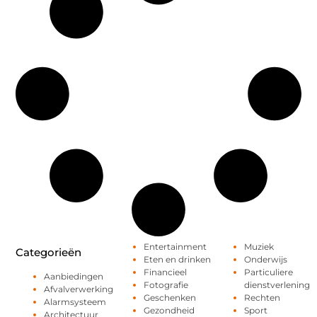
Entertainment
Muziek
Categorieën
Eten en drinken
Onderwijs
Financieel
Particuliere
Aanbiedingen
Fotografie
dienstverlening
Afvalverwerking
Geschenken
Rechten
Alarmsysteem
Gezondheid
Sport
Architectuur