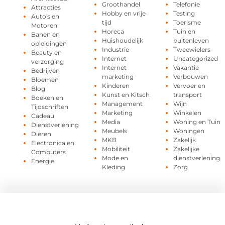
Groothandel
Telefonie
Attracties
Hobby en vrije
Testing
Auto's en
tijd
Toerisme
Motoren
Horeca
Tuin en
Banen en
Huishoudelijk
buitenleven
opleidingen
Industrie
Tweewielers
Beauty en
Internet
Uncategorized
verzorging
Internet
Vakantie
Bedrijven
marketing
Verbouwen
Bloemen
Kinderen
Vervoer en
Blog
Kunst en Kitsch
transport
Boeken en
Management
Wijn
Tijdschriften
Marketing
Winkelen
Cadeau
Media
Woning en Tuin
Dienstverlening
Meubels
Woningen
Dieren
MKB
Zakelijk
Electronica en
Mobiliteit
Zakelijke
Computers
Mode en
dienstverlening
Energie
Kleding
Zorg