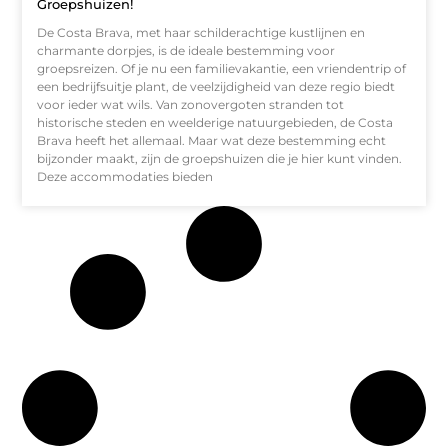
Groepshuizen!
De Costa Brava, met haar schilderachtige kustlijnen en
charmante dorpjes, is de ideale bestemming voor
groepsreizen. Of je nu een familievakantie, een vriendentrip of
een bedrijfsuitje plant, de veelzijdigheid van deze regio biedt
voor ieder wat wils. Van zonovergoten stranden tot
historische steden en weelderige natuurgebieden, de Costa
Brava heeft het allemaal. Maar wat deze bestemming echt
bijzonder maakt, zijn de groepshuizen die je hier kunt vinden.
Deze accommodaties bieden