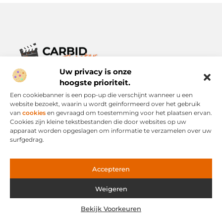
Uw privacy is onze
Verhalen die het alledaagse leven verrijken.
Ontdek een breed scala aan blogs en artikelen die je inspireren,
hoogste prioriteit.
informeren en verrijken – voor elke dag, voor iedereen.
Een cookiebanner is een pop-up die verschijnt wanneer u een
website bezoekt, waarin u wordt geïnformeerd over het gebruik
Bericht categorie
van
cookies
en gevraagd om toestemming voor het plaatsen ervan.
Cookies zijn kleine tekstbestanden die door websites op uw
apparaat worden opgeslagen om informatie te verzamelen over uw
surfgedrag.
Onze informatie
Links Kopen: Slimme Strategie of Risicovolle Snelweg?
Geld Verdienen via het Internet: Mogelijkheid of Mythe?
Accepteren
Weigeren
Website index
Cookiebeleid (EU)
Bekijk Voorkeuren
@2025 www.carbid-theater.nl. All Right Reserved.