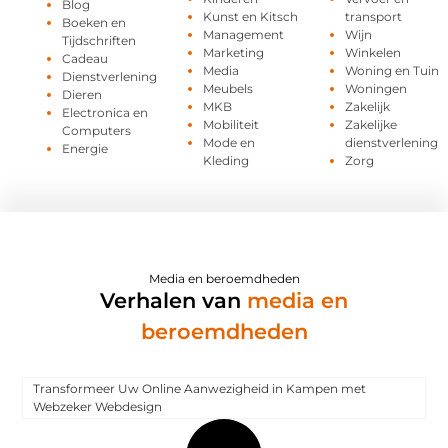
Blog
Kunst en Kitsch
transport
Boeken en
Management
Wijn
Tijdschriften
Marketing
Winkelen
Cadeau
Media
Woning en Tuin
Dienstverlening
Meubels
Woningen
Dieren
MKB
Zakelijk
Electronica en
Mobiliteit
Zakelijke
Computers
Mode en
dienstverlening
Energie
Kleding
Zorg
Media en beroemdheden
Verhalen van
media en
beroemdheden
Transformeer Uw Online Aanwezigheid in Kampen met
Webzeker Webdesign