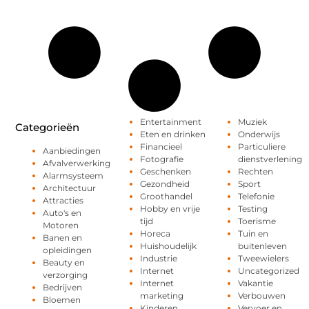
Entertainment
Muziek
Categorieën
Eten en drinken
Onderwijs
Financieel
Particuliere
Aanbiedingen
Fotografie
dienstverlening
Afvalverwerking
Geschenken
Rechten
Alarmsysteem
Gezondheid
Sport
Architectuur
Groothandel
Telefonie
Attracties
Hobby en vrije
Testing
Auto's en
tijd
Toerisme
Motoren
Horeca
Tuin en
Banen en
Huishoudelijk
buitenleven
opleidingen
Industrie
Tweewielers
Beauty en
Internet
Uncategorized
verzorging
Internet
Vakantie
Bedrijven
marketing
Verbouwen
Bloemen
Kinderen
Vervoer en