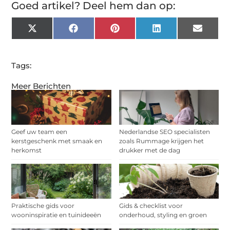
Goed artikel? Deel hem dan op:
X
Facebook
Pinterest
LinkedIn
Email
(Twitter)
Tags:
Meer Berichten
Geef uw team een
Nederlandse SEO specialisten
kerstgeschenk met smaak en
zoals Rummage krijgen het
herkomst
drukker met de dag
Praktische gids voor
Gids & checklist voor
wooninspiratie en tuinideeën
onderhoud, styling en groen