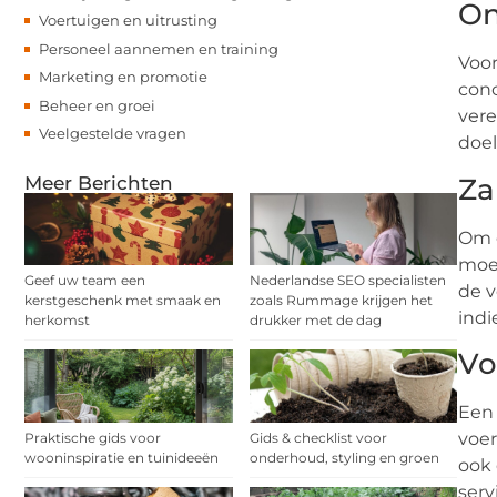
On
Voertuigen en uitrusting
Personeel aannemen en training
Voor
Marketing en promotie
conc
Beheer en groei
vere
Veelgestelde vragen
doel
Meer Berichten
Za
Om e
moet
Geef uw team een
Nederlandse SEO specialisten
de v
kerstgeschenk met smaak en
zoals Rummage krijgen het
indi
herkomst
drukker met de dag
Vo
Een 
voer
Praktische gids voor
Gids & checklist voor
wooninspiratie en tuinideeën
onderhoud, styling en groen
ook 
serv