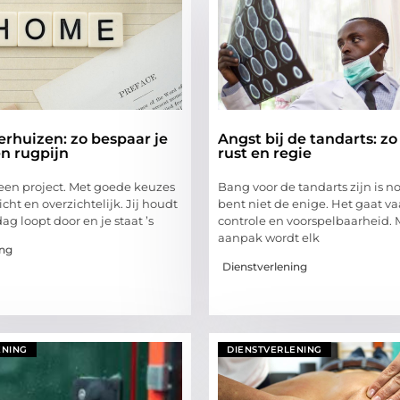
verhuizen: zo bespaar je
Angst bij de tandarts: zo
en rugpijn
rust en regie
 een project. Met goede keuzes
Bang voor de tandarts zijn is n
icht en overzichtelijk. Jij houdt
bent niet de enige. Het gaat v
ag loopt door en je staat ’s
controle en voorspelbaarheid. M
aanpak wordt elk
ing
Dienstverlening
ENING
DIENSTVERLENING