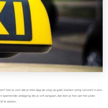
en? Stel je voor dat je elke dag de weg op gaat, klanten veilig vervoert in een
n spannende uitdaging die je wilt aangaan, dan ben je hier aan het juiste
f te starten.