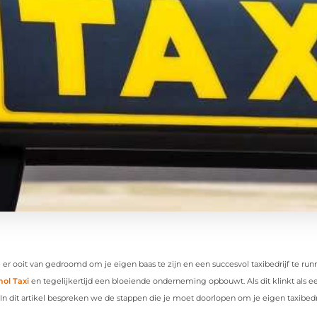
 er ooit van gedroomd om je eigen baas te zijn en een succesvol taxibedrijf te runn
hol Taxi
en tegelijkertijd een bloeiende onderneming opbouwt. Als dit klinkt als ee
 In dit artikel bespreken we de stappen die je moet doorlopen om je eigen taxibedrij