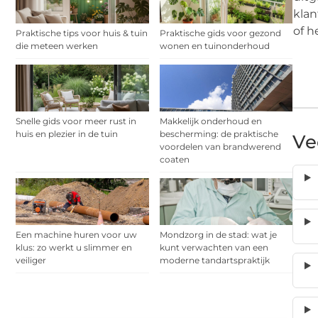
klan
of h
Praktische tips voor huis & tuin
Praktische gids voor gezond
die meteen werken
wonen en tuinonderhoud
Snelle gids voor meer rust in
Makkelijk onderhoud en
huis en plezier in de tuin
bescherming: de praktische
Ve
voordelen van brandwerend
coaten
Een machine huren voor uw
Mondzorg in de stad: wat je
klus: zo werkt u slimmer en
kunt verwachten van een
veiliger
moderne tandartspraktijk