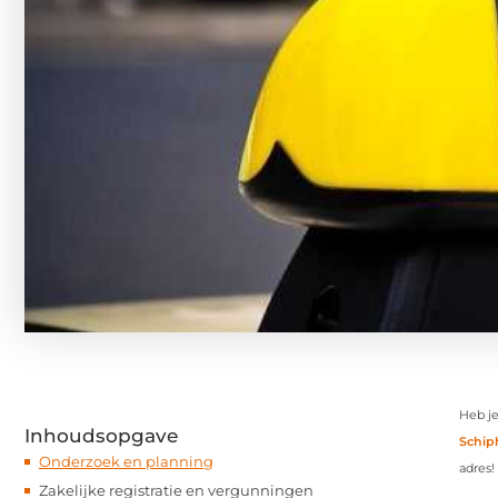
Heb je
Inhoudsopgave
Schip
Onderzoek en planning
adres!
Zakelijke registratie en vergunningen