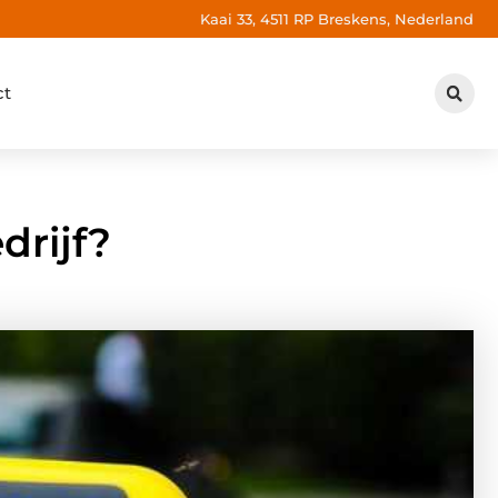
Kaai 33, 4511 RP Breskens, Nederland
ct
drijf?