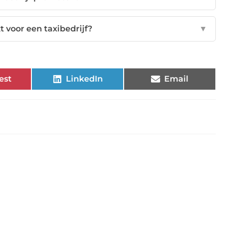
t voor een taxibedrijf?
▼
est
LinkedIn
Email