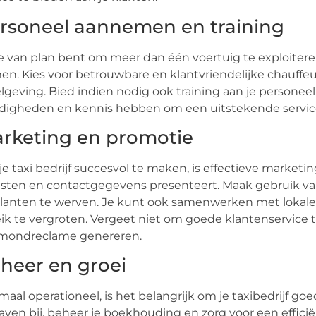
rsoneel aannemen en training
je van plan bent om meer dan één voertuig te exploitere
n. Kies voor betrouwbare en klantvriendelijke chauffe
lgeving. Bied indien nodig ook training aan je personeel
digheden en kennis hebben om een uitstekende service
rketing en promotie
e taxi bedrijf succesvol te maken, is effectieve marketi
sten en contactgegevens presenteert. Maak gebruik van
lanten te werven. Je kunt ook samenwerken met lokale 
ik te vergroten. Vergeet niet om goede klantenservice
-mondreclame genereren.
heer en groei
aal operationeel, is het belangrijk om je taxibedrijf 
aven bij, beheer je boekhouding en zorg voor een efficië