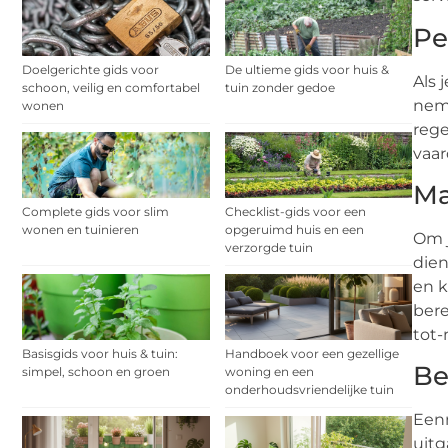
Pe
Doelgerichte gids voor
De ultieme gids voor huis &
Als 
schoon, veilig en comfortabel
tuin zonder gedoe
neme
wonen
rege
vaar
Ma
Complete gids voor slim
Checklist-gids voor een
wonen en tuinieren
opgeruimd huis en een
Om j
verzorgde tuin
dien
en k
bere
tot
Basisgids voor huis & tuin:
Handboek voor een gezellige
Be
simpel, schoon en groen
woning en een
onderhoudsvriendelijke tuin
Eenm
uitg