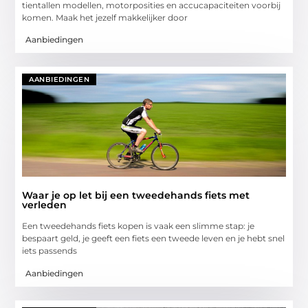
tientallen modellen, motorposities en accucapaciteiten voorbij
komen. Maak het jezelf makkelijker door
Aanbiedingen
AANBIEDINGEN
Waar je op let bij een tweedehands fiets met
verleden
Een tweedehands fiets kopen is vaak een slimme stap: je
bespaart geld, je geeft een fiets een tweede leven en je hebt snel
iets passends
Aanbiedingen