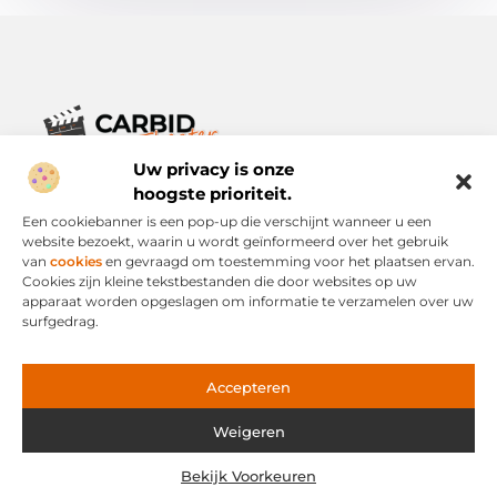
Uw privacy is onze
Verhalen die het alledaagse leven verrijken.
Ontdek een breed scala aan blogs en artikelen die je inspireren,
hoogste prioriteit.
informeren en verrijken – voor elke dag, voor iedereen.
Een cookiebanner is een pop-up die verschijnt wanneer u een
website bezoekt, waarin u wordt geïnformeerd over het gebruik
Bericht categorie
van
cookies
en gevraagd om toestemming voor het plaatsen ervan.
Cookies zijn kleine tekstbestanden die door websites op uw
apparaat worden opgeslagen om informatie te verzamelen over uw
surfgedrag.
Onze informatie
Links Kopen: Slimme Strategie of Risicovolle Snelweg?
Geld Verdienen via het Internet: Mogelijkheid of Mythe?
Accepteren
Weigeren
Website index
Cookiebeleid (EU)
Bekijk Voorkeuren