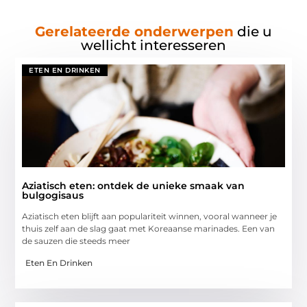
Gerelateerde onderwerpen
die u
wellicht interesseren
ETEN EN DRINKEN
Aziatisch eten: ontdek de unieke smaak van
bulgogisaus
Aziatisch eten blijft aan populariteit winnen, vooral wanneer je
thuis zelf aan de slag gaat met Koreaanse marinades. Een van
de sauzen die steeds meer
Eten En Drinken