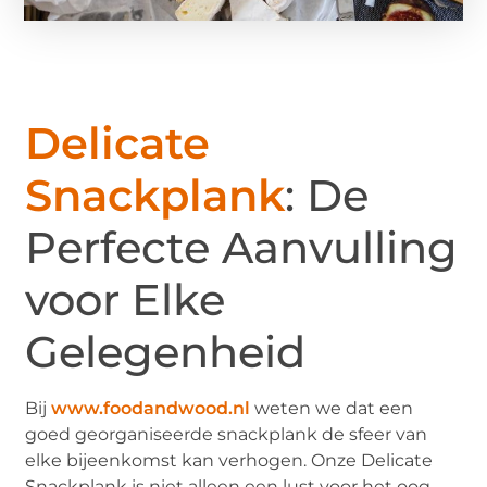
Delicate
Snackplank
: De
Perfecte Aanvulling
voor Elke
Gelegenheid
Bij
www.foodandwood.nl
weten we dat een
goed georganiseerde snackplank de sfeer van
elke bijeenkomst kan verhogen. Onze Delicate
Snackplank is niet alleen een lust voor het oog,