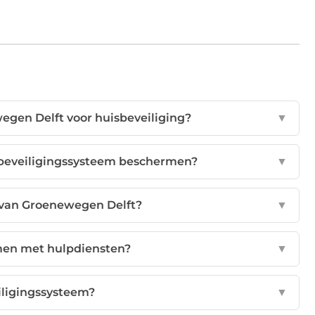
egen Delft voor huisbeveiliging?
▼
e beveiligingssysteem beschermen?
▼
 van Groenewegen Delft?
▼
men met hulpdiensten?
▼
eiligingssysteem?
▼