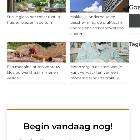
Goe
Snelle gids voor meer rust in
Makkelijk onderhoud en
huis en plezier in de tuin
bescherming: de praktische
voordelen van brandwerend
coaten
Tags
Een machine huren voor uw
Mondzorg in de stad: wat je
klus: zo werkt u slimmer en
kunt verwachten van een
veiliger
moderne tandartspraktijk
Begin vandaag nog!