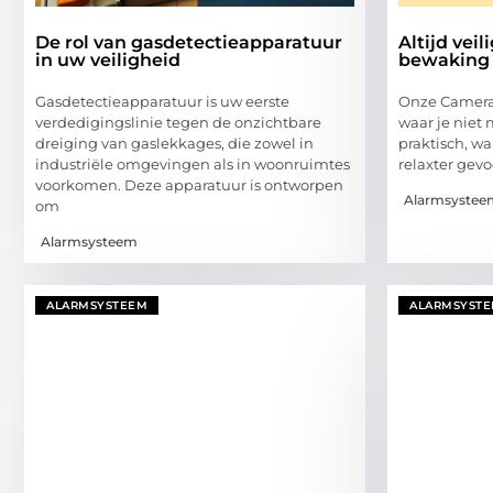
De rol van gasdetectieapparatuur
Altijd vei
in uw veiligheid
bewaking 
Gasdetectieapparatuur is uw eerste
Onze Camerab
verdedigingslinie tegen de onzichtbare
waar je niet
dreiging van gaslekkages, die zowel in
praktisch, wa
industriële omgevingen als in woonruimtes
relaxter gevo
voorkomen. Deze apparatuur is ontworpen
Alarmsystee
om
Alarmsysteem
ALARMSYSTEEM
ALARMSYST