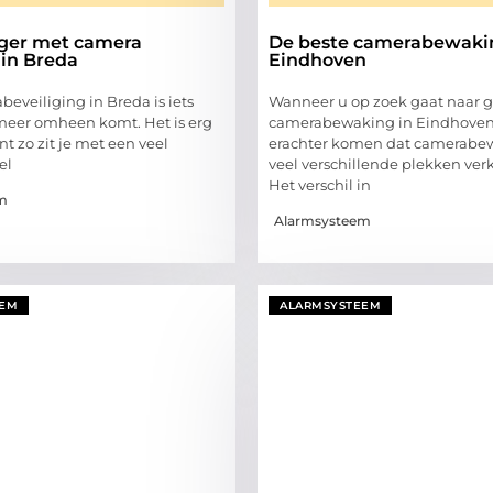
liger met camera
De beste camerabewaki
in Breda
Eindhoven
eveiliging in Breda is iets
Wanneer u op zoek gaat naar 
 meer omheen komt. Het is erg
camerabewaking in Eindhoven,
nt zo zit je met een veel
erachter komen dat camerabe
el
veel verschillende plekken verkr
Het verschil in
m
Alarmsysteem
EEM
ALARMSYSTEEM