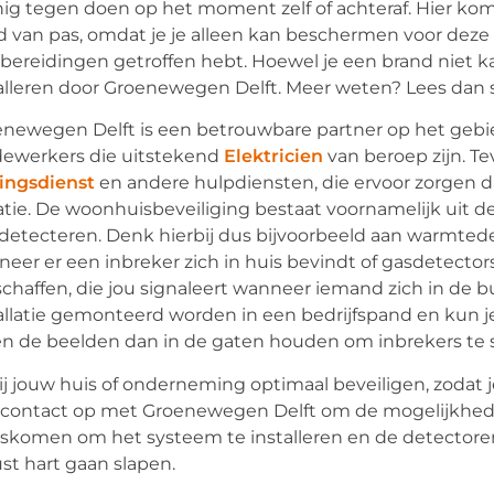
ig tegen doen op het moment zelf of achteraf. Hier k
 van pas, omdat je je alleen kan beschermen voor deze ge
bereidingen getroffen hebt. Hoewel je een brand niet 
alleren door Groenewegen Delft. Meer weten? Lees dan s
newegen Delft is een betrouwbare partner op het gebi
ewerkers die uitstekend
Elektricien
van beroep zijn. T
ingsdienst
en andere hulpdiensten, die ervoor zorgen da
atie. De woonhuisbeveiliging bestaat voornamelijk uit 
 detecteren. Denk hierbij dus bijvoorbeeld aan warmte
eer er een inbreker zich in huis bevindt of gasdetectors
chaffen, die jou signaleert wanneer iemand zich in de 
allatie gemonteerd worden in een bedrijfspand en kun j
en de beelden dan in de gaten houden om inbrekers te si
jij jouw huis of onderneming optimaal beveiligen, zodat j
contact op met Groenewegen Delft om de mogelijkheden 
skomen om het systeem te installeren en de detectoren
st hart gaan slapen.