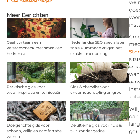
Veelgestelde vragen
wein
goed
Meer Berichten
voor
inst
Groe
Geef uw team een
Nederlandse SEO specialisten
med
kerstgeschenk met smaak en
zoals Rummage krijgen het
Stor
herkomst
drukker met de dag
situ
iets
wann
aans
Praktische gids voor
Gids & checklist voor
inst
wooninspiratie en tuinideeën
onderhoud, styling en groen
zull
Wil 
dan 
lang
Doelgerichte gids voor
De ultieme gids voor huis &
geru
schoon, veilig en comfortabel
tuin zonder gedoe
wonen