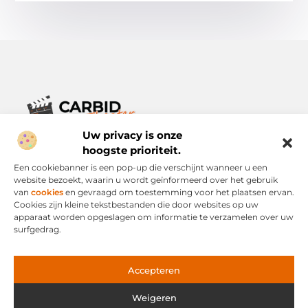
Uw privacy is onze
Verhalen die het alledaagse leven verrijken.
Ontdek een breed scala aan blogs en artikelen die je inspireren,
hoogste prioriteit.
informeren en verrijken – voor elke dag, voor iedereen.
Een cookiebanner is een pop-up die verschijnt wanneer u een
website bezoekt, waarin u wordt geïnformeerd over het gebruik
Bericht categorie
van
cookies
en gevraagd om toestemming voor het plaatsen ervan.
Cookies zijn kleine tekstbestanden die door websites op uw
apparaat worden opgeslagen om informatie te verzamelen over uw
surfgedrag.
Onze informatie
Links Kopen: Slimme Strategie of Risicovolle Snelweg?
Geld Verdienen via het Internet: Mogelijkheid of Mythe?
Accepteren
Weigeren