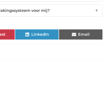
wakingssysteem voor mij?
▼
est
LinkedIn
Email