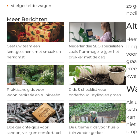
Veelgestelde vragen
zo g
nodi
Meer Berichten
Al
Heef
Geef uw team een
Nederlandse SEO specialisten
leeg
kerstgeschenk met smaak en
zoals Rummage krijgen het
voor
herkomst
drukker met de dag
graa
creë
kwal
Wa
Praktische gids voor
Gids & checklist voor
wooninspiratie en tuinideeën
onderhoud, styling en groen
Als 
syst
kan 
niet
Doelgerichte gids voor
De ultieme gids voor huis &
u op
schoon, veilig en comfortabel
tuin zonder gedoe