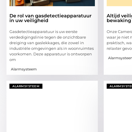
De rol van gasdetectieapparatuur
Altijd vei
in uw veiligheid
bewaking 
Gasdetectieapparatuur is uw eerste
Onze Camerab
verdedigingslinie tegen de onzichtbare
waar je niet
dreiging van gaslekkages, die zowel in
praktisch, wa
industriële omgevingen als in woonruimtes
relaxter gevo
voorkomen. Deze apparatuur is ontworpen
Alarmsystee
om
Alarmsysteem
ALARMSYSTEEM
ALARMSYST