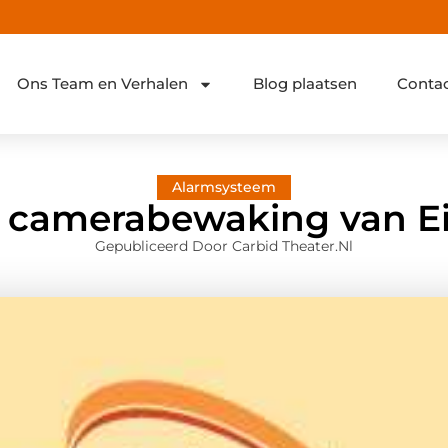
Ons Team en Verhalen
Blog plaatsen
Conta
Alarmsysteem
e camerabewaking van E
Gepubliceerd Door Carbid Theater.nl