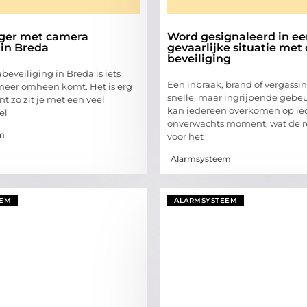
liger met camera
Word gesignaleerd in e
in Breda
gevaarlijke situatie met
beveiliging
eveiliging in Breda is iets
Een inbraak, brand of vergassin
 meer omheen komt. Het is erg
snelle, maar ingrijpende gebeu
nt zo zit je met een veel
kan iedereen overkomen op ie
el
onverwachts moment, wat de r
m
voor het
Alarmsysteem
EEM
ALARMSYSTEEM