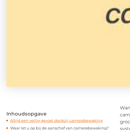
Wan
Inhoudsopgave
came
Altijd een veilig gevoel dankzij camerabewaking
groo
Waar let u op bij de aanschaf van camerabewaking?
syst