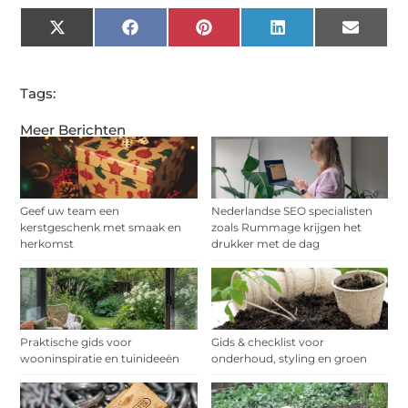
X
Facebook
Pinterest
LinkedIn
Email
(Twitter)
Tags:
Meer Berichten
Geef uw team een
Nederlandse SEO specialisten
kerstgeschenk met smaak en
zoals Rummage krijgen het
herkomst
drukker met de dag
Praktische gids voor
Gids & checklist voor
wooninspiratie en tuinideeën
onderhoud, styling en groen