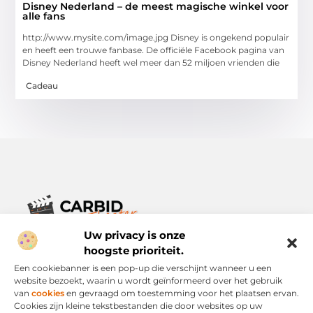
Disney Nederland – de meest magische winkel voor
alle fans
http://www.mysite.com/image.jpg Disney is ongekend populair
en heeft een trouwe fanbase. De officiële Facebook pagina van
Disney Nederland heeft wel meer dan 52 miljoen vrienden die
Cadeau
Uw privacy is onze
Verhalen die het alledaagse leven verrijken.
Ontdek een breed scala aan blogs en artikelen die je inspireren,
hoogste prioriteit.
informeren en verrijken – voor elke dag, voor iedereen.
Een cookiebanner is een pop-up die verschijnt wanneer u een
website bezoekt, waarin u wordt geïnformeerd over het gebruik
Bericht categorie
van
cookies
en gevraagd om toestemming voor het plaatsen ervan.
Cookies zijn kleine tekstbestanden die door websites op uw