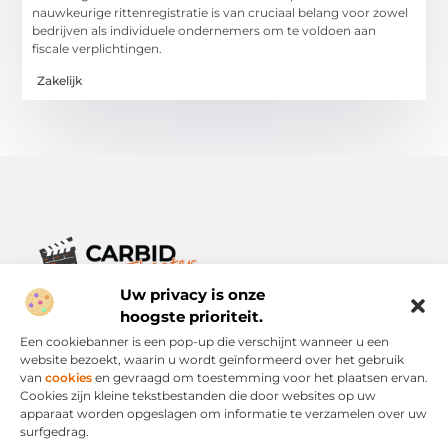
nauwkeurige rittenregistratie is van cruciaal belang voor zowel
bedrijven als individuele ondernemers om te voldoen aan
fiscale verplichtingen.
Zakelijk
Uw privacy is onze
Verhalen die het alledaagse leven verrijken.
Ontdek een breed scala aan blogs en artikelen die je inspireren,
hoogste prioriteit.
informeren en verrijken – voor elke dag, voor iedereen.
Een cookiebanner is een pop-up die verschijnt wanneer u een
website bezoekt, waarin u wordt geïnformeerd over het gebruik
Bericht categorie
van
cookies
en gevraagd om toestemming voor het plaatsen ervan.
Cookies zijn kleine tekstbestanden die door websites op uw
apparaat worden opgeslagen om informatie te verzamelen over uw
surfgedrag.