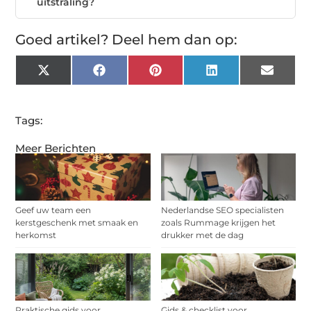
uitstraling?
Goed artikel? Deel hem dan op:
X
Facebook
Pinterest
LinkedIn
Email
(Twitter)
Tags:
Meer Berichten
Geef uw team een
Nederlandse SEO specialisten
kerstgeschenk met smaak en
zoals Rummage krijgen het
herkomst
drukker met de dag
Praktische gids voor
Gids & checklist voor