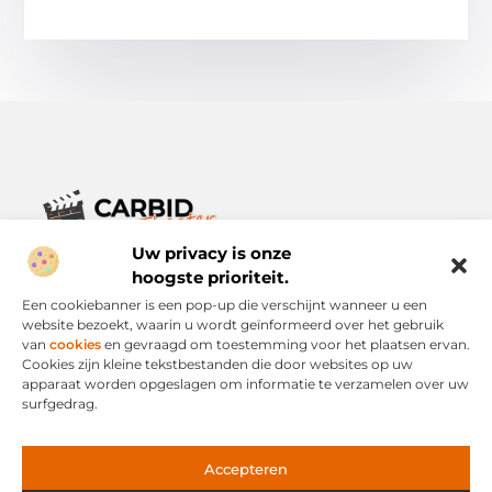
Uw privacy is onze
Verhalen die het alledaagse leven verrijken.
Ontdek een breed scala aan blogs en artikelen die je inspireren,
hoogste prioriteit.
informeren en verrijken – voor elke dag, voor iedereen.
Een cookiebanner is een pop-up die verschijnt wanneer u een
website bezoekt, waarin u wordt geïnformeerd over het gebruik
Bericht categorie
van
cookies
en gevraagd om toestemming voor het plaatsen ervan.
Cookies zijn kleine tekstbestanden die door websites op uw
apparaat worden opgeslagen om informatie te verzamelen over uw
surfgedrag.
Onze informatie
Links Kopen: Slimme Strategie of Risicovolle Snelweg?
Geld Verdienen via het Internet: Mogelijkheid of Mythe?
Accepteren