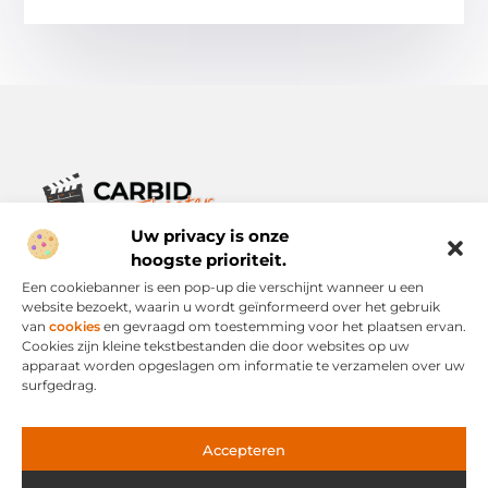
Uw privacy is onze
Verhalen die het alledaagse leven verrijken.
Ontdek een breed scala aan blogs en artikelen die je inspireren,
hoogste prioriteit.
informeren en verrijken – voor elke dag, voor iedereen.
Een cookiebanner is een pop-up die verschijnt wanneer u een
website bezoekt, waarin u wordt geïnformeerd over het gebruik
Bericht categorie
van
cookies
en gevraagd om toestemming voor het plaatsen ervan.
Cookies zijn kleine tekstbestanden die door websites op uw
apparaat worden opgeslagen om informatie te verzamelen over uw
surfgedrag.
Onze informatie
Links Kopen: Slimme Strategie of Risicovolle Snelweg?
Geld Verdienen via het Internet: Mogelijkheid of Mythe?
Accepteren