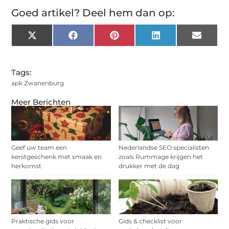
Goed artikel? Deel hem dan op:
X
Facebook
Pinterest
LinkedIn
Email
(Twitter)
Tags:
apk Zwanenburg
Meer Berichten
Geef uw team een
Nederlandse SEO specialisten
kerstgeschenk met smaak en
zoals Rummage krijgen het
herkomst
drukker met de dag
Praktische gids voor
Gids & checklist voor