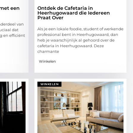
e met een
Ontdek de Cafetaria in
m
Heerhugowaard die Iedereen
Praat Over
onderdeel van
Als je een lokale foodie, student of werkende
ruciaal dat
professional bent in Heerhugowaard, dan
g en efficiënt
heb je waarschijnlijk al gehoord over de
cafetaria in Heerhugowaard. Deze
charmante
Winkelen
WINKELEN