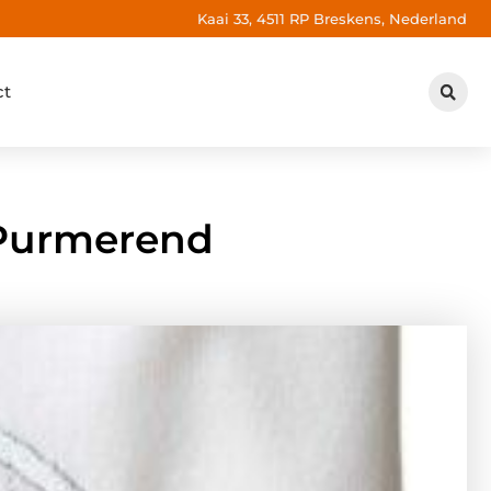
Kaai 33, 4511 RP Breskens, Nederland
ct
 Purmerend