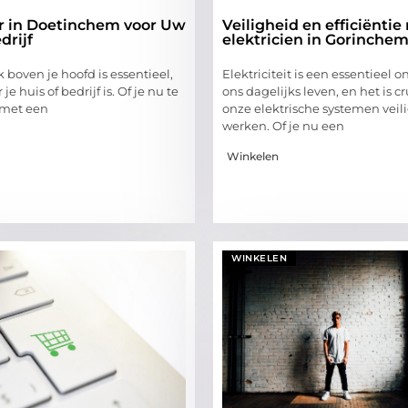
 in Doetinchem voor Uw
Veiligheid en efficiënti
drijf
elektricien in Gorinche
boven je hoofd is essentieel,
Elektriciteit is een essentieel 
 je huis of bedrijf is. Of je nu te
ons dagelijks leven, en het is c
met een
onze elektrische systemen veili
werken. Of je nu een
Winkelen
WINKELEN