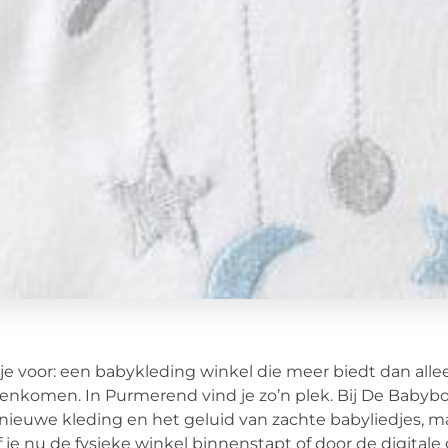
 je voor: een babykleding winkel die meer biedt dan alle
nkomen. In Purmerend vind je zo’n plek. Bij De Babybo
nieuwe kleding en het geluid van zachte babyliedjes, m
Of je nu de fysieke winkel binnenstapt of door de digit