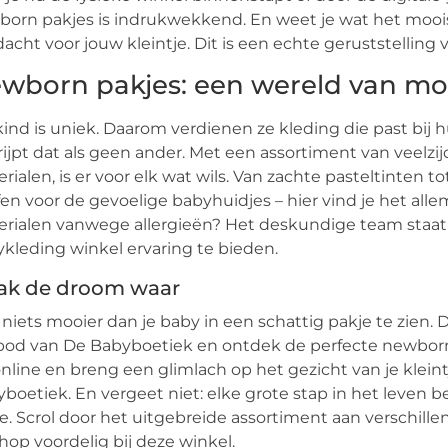
orn pakjes is indrukwekkend. En weet je wat het mooist
acht voor jouw kleintje. Dit is een echte geruststelling 
wborn pakjes: een wereld van mo
kind is uniek. Daarom verdienen ze kleding die past bij
ijpt dat als geen ander. Met een assortiment van veelzi
rialen, is er voor elk wat wils. Van zachte pasteltinten
fen voor de gevoelige babyhuidjes – hier vind je het all
rialen vanwege allergieën? Het deskundige team staat v
kleding winkel ervaring te bieden.
ak de droom waar
s niets mooier dan je baby in een schattig pakje te zie
od van De Babyboetiek en ontdek de perfecte newborn
nline en breng een glimlach op het gezicht van je kleintje
boetiek. En vergeet niet: elke grote stap in het leven 
e. Scrol door het uitgebreide assortiment aan verschil
hop voordelig bij deze winkel.