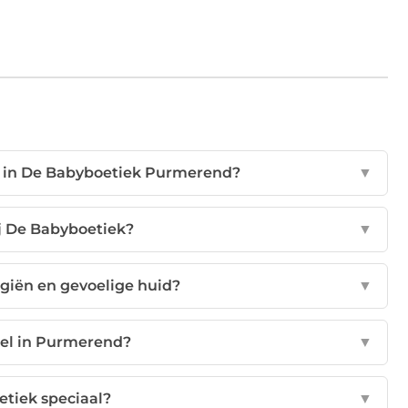
r in De Babyboetiek Purmerend?
▼
ij De Babyboetiek?
▼
rgiën en gevoelige huid?
▼
nkel in Purmerend?
▼
tiek speciaal?
▼