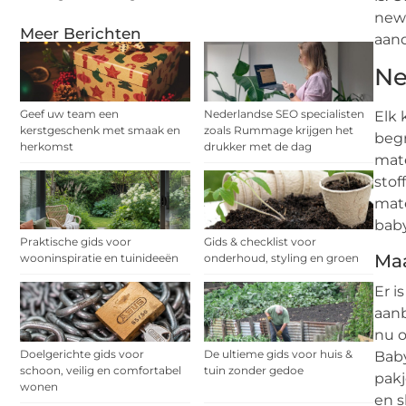
newb
Meer Berichten
aand
Ne
Geef uw team een
Nederlandse SEO specialisten
Elk 
kerstgeschenk met smaak en
zoals Rummage krijgen het
begr
herkomst
drukker met de dag
mate
stof
mate
baby
Praktische gids voor
Gids & checklist voor
Ma
wooninspiratie en tuinideeën
onderhoud, styling en groen
Er i
aanb
nu o
Doelgerichte gids voor
De ultieme gids voor huis &
Baby
schoon, veilig en comfortabel
tuin zonder gedoe
pakj
wonen
en s