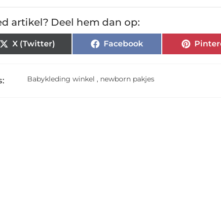
d artikel? Deel hem dan op:
X (Twitter)
Facebook
Pinter
Babykleding winkel
,
newborn pakjes
: