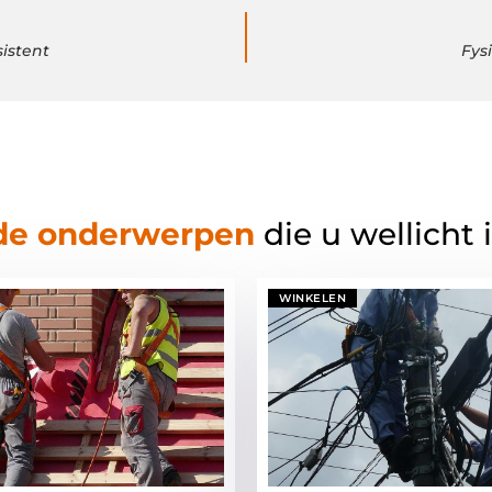
istent
Fys
de onderwerpen
die u wellicht 
WINKELEN