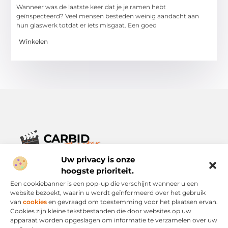
Wanneer was de laatste keer dat je je ramen hebt
geïnspecteerd? Veel mensen besteden weinig aandacht aan
hun glaswerk totdat er iets misgaat. Een goed
Winkelen
Uw privacy is onze
Verhalen die het alledaagse leven verrijken.
Ontdek een breed scala aan blogs en artikelen die je inspireren,
hoogste prioriteit.
informeren en verrijken – voor elke dag, voor iedereen.
Een cookiebanner is een pop-up die verschijnt wanneer u een
website bezoekt, waarin u wordt geïnformeerd over het gebruik
Bericht categorie
van
cookies
en gevraagd om toestemming voor het plaatsen ervan.
Cookies zijn kleine tekstbestanden die door websites op uw
apparaat worden opgeslagen om informatie te verzamelen over uw