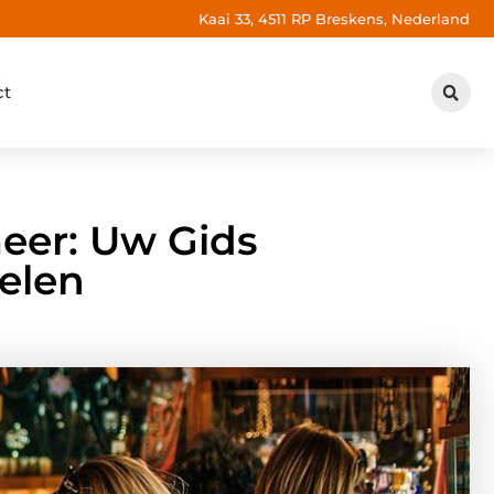
Kaai 33, 4511 RP Breskens, Nederland
ct
er: Uw Gids
elen