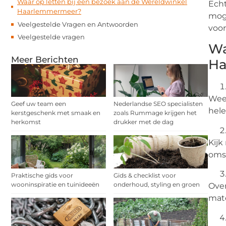
Waar op letten bij een bezoek aan de Wereldwinkel
Echt
Haarlemmermeer?
mog
Veelgestelde Vragen en Antwoorden
voo
Veelgestelde vragen
Wa
Meer Berichten
Ha
Wee
Geef uw team een
Nederlandse SEO specialisten
hele
kerstgeschenk met smaak en
zoals Rummage krijgen het
herkomst
drukker met de dag
Kijk
oms
Praktische gids voor
Gids & checklist voor
wooninspiratie en tuinideeën
onderhoud, styling en groen
Over
mate