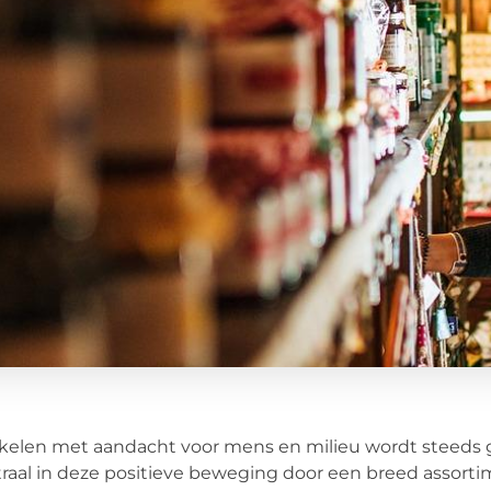
elen met aandacht voor mens en milieu wordt steeds 
raal in deze positieve beweging door een breed assorti