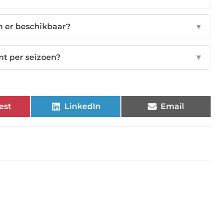
n er beschikbaar?
▼
nt per seizoen?
▼
est
LinkedIn
Email