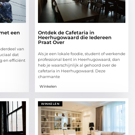
e met een
Ontdek de Cafetaria in
m
Heerhugowaard die Iedereen
Praat Over
onderdeel van
Als je een lokale foodie, student of werkende
ruciaal dat
professional bent in Heerhugowaard, dan
g en efficiënt
heb je waarschijnlijk al gehoord over de
cafetaria in Heerhugowaard. Deze
charmante
Winkelen
WINKELEN