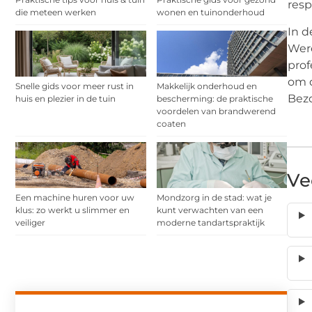
resp
die meteen werken
wonen en tuinonderhoud
In d
Wer
prof
om d
Snelle gids voor meer rust in
Makkelijk onderhoud en
Bez
huis en plezier in de tuin
bescherming: de praktische
voordelen van brandwerend
coaten
Ve
Een machine huren voor uw
Mondzorg in de stad: wat je
klus: zo werkt u slimmer en
kunt verwachten van een
veiliger
moderne tandartspraktijk