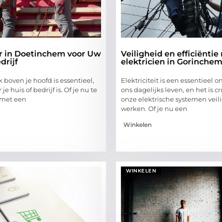
 in Doetinchem voor Uw
Veiligheid en efficiënti
drijf
elektricien in Gorinche
boven je hoofd is essentieel,
Elektriciteit is een essentieel 
 je huis of bedrijf is. Of je nu te
ons dagelijks leven, en het is c
met een
onze elektrische systemen veili
werken. Of je nu een
Winkelen
WINKELEN