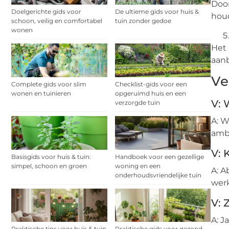
Door
Doelgerichte gids voor
De ultieme gids voor huis &
houd
schoon, veilig en comfortabel
tuin zonder gedoe
wonen
Het 
aan
Ve
Complete gids voor slim
Checklist-gids voor een
wonen en tuinieren
opgeruimd huis en een
V: 
verzorgde tuin
A: W
amba
V: 
Basisgids voor huis & tuin:
Handboek voor een gezellige
simpel, schoon en groen
woning en een
A: A
onderhoudsvriendelijke tuin
werk
V: 
A: J
Praktische tips voor huis & tuin
Praktische gids voor gezond