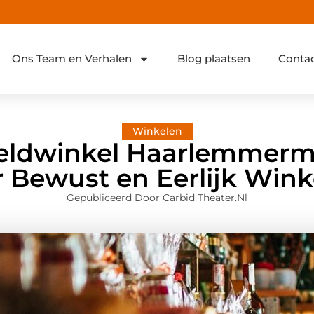
Ons Team en Verhalen
Blog plaatsen
Conta
Winkelen
eldwinkel Haarlemmerme
r Bewust en Eerlijk Wink
Gepubliceerd Door Carbid Theater.nl