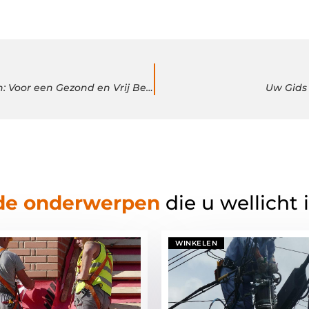
Osteopathie bij Praktijk GezondMens in Roelofarendsveen: Voor een Gezond en Vrij Bewegen
Uw Gids 
de onderwerpen
die u wellicht 
WINKELEN