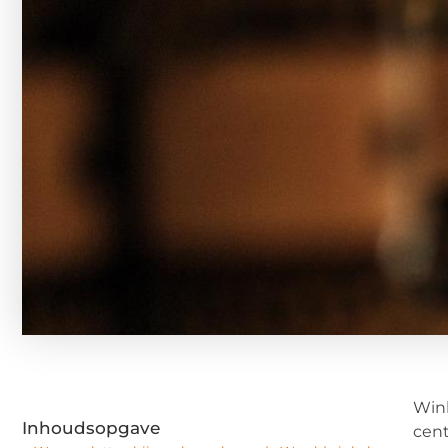
Wink
Inhoudsopgave
cent