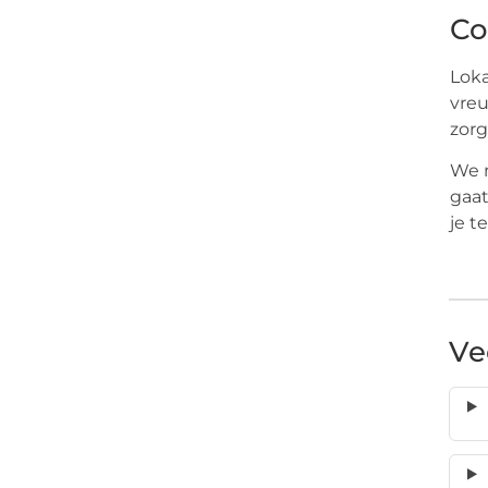
Co
Loka
vreu
zorg
We m
gaat
je t
Ve