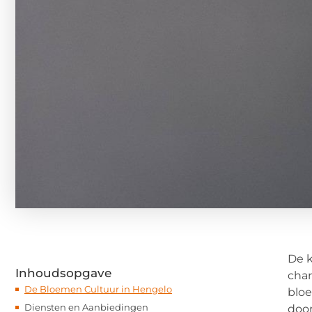
De k
Inhoudsopgave
char
De Bloemen Cultuur in Hengelo
bloe
Diensten en Aanbiedingen
door