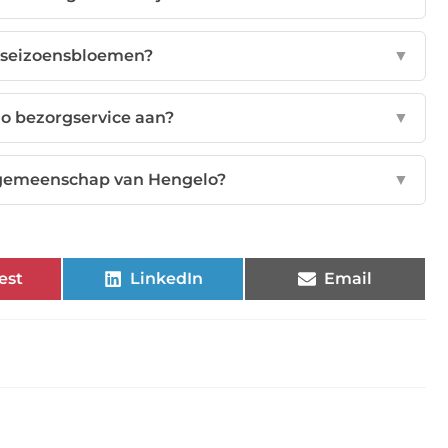
n seizoensbloemen?
▼
o bezorgservice aan?
▼
 gemeenschap van Hengelo?
▼
est
LinkedIn
Email