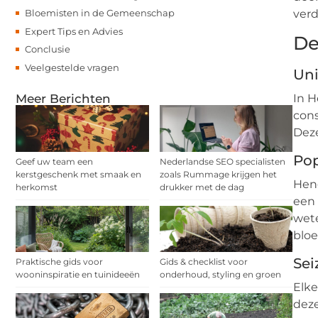
Bloemisten in de Gemeenschap
ver
Expert Tips en Advies
De
Conclusie
Veelgestelde vragen
Uni
Meer Berichten
In H
cons
Deze
Pop
Geef uw team een
Nederlandse SEO specialisten
kerstgeschenk met smaak en
zoals Rummage krijgen het
Heng
herkomst
drukker met de dag
een 
wete
bloe
Se
Praktische gids voor
Gids & checklist voor
wooninspiratie en tuinideeën
onderhoud, styling en groen
Elke
deze