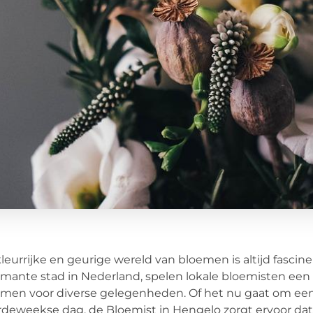
leurrijke en geurige wereld van bloemen is altijd fasci
mante stad in Nederland, spelen lokale bloemisten een cr
men voor diverse gelegenheden. Of het nu gaat om een 
deweekse dag, de Bloemist in Hengelo zorgt ervoor da