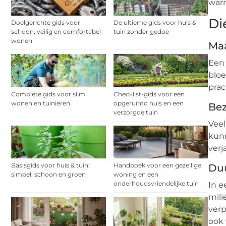
warm
Di
Doelgerichte gids voor
De ultieme gids voor huis &
schoon, veilig en comfortabel
tuin zonder gedoe
wonen
Ma
Een 
blo
prac
Complete gids voor slim
Checklist-gids voor een
wonen en tuinieren
opgeruimd huis en een
Bez
verzorgde tuin
Veel
kunn
verj
Basisgids voor huis & tuin:
Handboek voor een gezellige
Duu
simpel, schoon en groen
woning en een
onderhoudsvriendelijke tuin
In e
mili
verp
ook