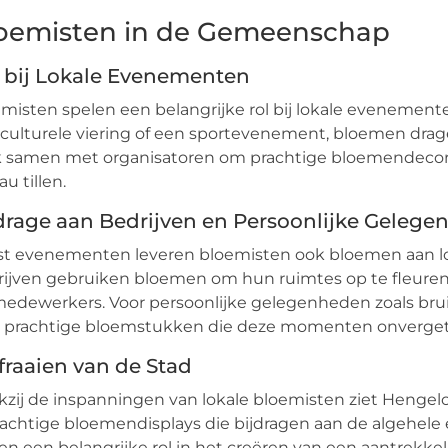
oemisten in de Gemeenschap
 bij Lokale Evenementen
misten spelen een belangrijke rol bij lokale evenemente
culturele viering of een sportevenement, bloemen drage
 samen met organisatoren om prachtige bloemendecora
au tillen.
drage aan Bedrijven en Persoonlijke Geleg
t evenementen leveren bloemisten ook bloemen aan lok
ijven gebruiken bloemen om hun ruimtes op te fleuren 
edewerkers. Voor persoonlijke gelegenheden zoals bruil
r prachtige bloemstukken die deze momenten onverget
fraaien van de Stad
zij de inspanningen van lokale bloemisten ziet Hengelo er
rachtige bloemendisplays die bijdragen aan de algehel
en een belangrijke rol in het creëren van een aantrekke