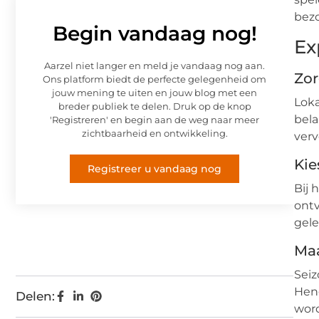
bezo
Begin vandaag nog!
Ex
Aarzel niet langer en meld je vandaag nog aan.
Zor
Ons platform biedt de perfecte gelegenheid om
jouw mening te uiten en jouw blog met een
Loka
breder publiek te delen. Druk op de knop
bela
'Registreren' en begin aan de weg naar meer
zichtbaarheid en ontwikkeling.
verv
Kie
Registreer u vandaag nog
Bij 
ontv
gel
Maa
Seiz
Heng
Delen:
wor