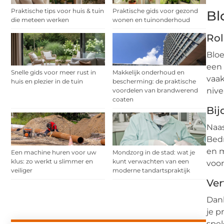
Praktische tips voor huis & tuin
Praktische gids voor gezond
Bl
die meteen werken
wonen en tuinonderhoud
Rol
Bloe
een 
Snelle gids voor meer rust in
Makkelijk onderhoud en
vaak
huis en plezier in de tuin
bescherming: de praktische
nive
voordelen van brandwerend
coaten
Bij
Naas
Bedr
en m
Een machine huren voor uw
Mondzorg in de stad: wat je
klus: zo werkt u slimmer en
kunt verwachten van een
voo
veiliger
moderne tandartspraktijk
Ver
Dank
je p
spel