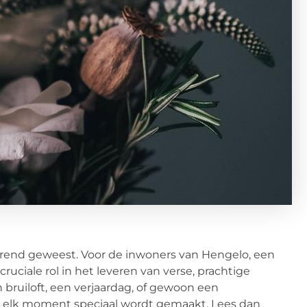
nerend geweest. Voor de inwoners van Hengelo, een
uciale rol in het leveren van verse, prachtige
bruiloft, een verjaardag, of gewoon een
t elk moment speciaal wordt gemaakt. Lees dan