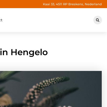
Kaai 33, 4511 RP Breskens, Nederland
ct
in Hengelo