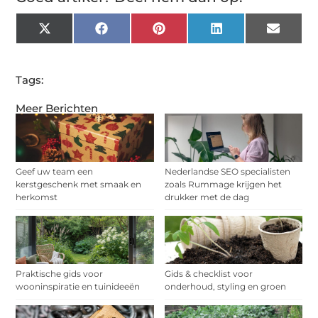
X
Facebook
Pinterest
LinkedIn
Email
(Twitter)
Tags:
Meer Berichten
Geef uw team een
Nederlandse SEO specialisten
kerstgeschenk met smaak en
zoals Rummage krijgen het
herkomst
drukker met de dag
Praktische gids voor
Gids & checklist voor
wooninspiratie en tuinideeën
onderhoud, styling en groen