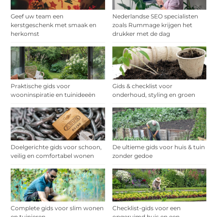
Geef uw team een
Nederlandse SEO specialisten
kerstgeschenk met smaak en
zoals Rummage krijgen het
herkomst
drukker met de dag
Praktische gids voor
Gids & checklist voor
wooninspiratie en tuinideeën
onderhoud, styling en groen
Doelgerichte gids voor schoon,
De ultieme gids voor huis & tuin
veilig en comfortabel wonen
zonder gedoe
Complete gids voor slim wonen
Checklist-gids voor een
en tuinieren
opgeruimd huis en een