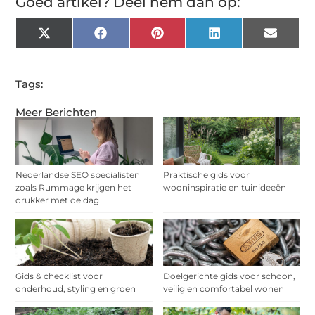
Goed artikel? Deel hem dan op:
X
Facebook
Pinterest
LinkedIn
Email
(Twitter)
Tags:
Meer Berichten
Nederlandse SEO specialisten
Praktische gids voor
zoals Rummage krijgen het
wooninspiratie en tuinideeën
drukker met de dag
Gids & checklist voor
Doelgerichte gids voor schoon,
onderhoud, styling en groen
veilig en comfortabel wonen