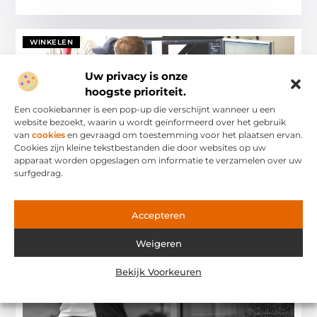
WINKELEN
Uw privacy is onze
hoogste prioriteit.
Een cookiebanner is een pop-up die verschijnt wanneer u een
website bezoekt, waarin u wordt geïnformeerd over het gebruik
van
cookies
en gevraagd om toestemming voor het plaatsen ervan.
Cookies zijn kleine tekstbestanden die door websites op uw
apparaat worden opgeslagen om informatie te verzamelen over uw
Hoe een grafisch ontwerper in Rijssen uw bedrijf
kan laten groeien
surfgedrag.
Grafisch ontwerp is overal om ons heen. Van de logo’s die we
dagelijks zien tot de advertenties die onze aandacht trekken.
Accepteren
Maar wat maakt grafisch
Winkelen
Weigeren
Bekijk Voorkeuren
WINKELEN