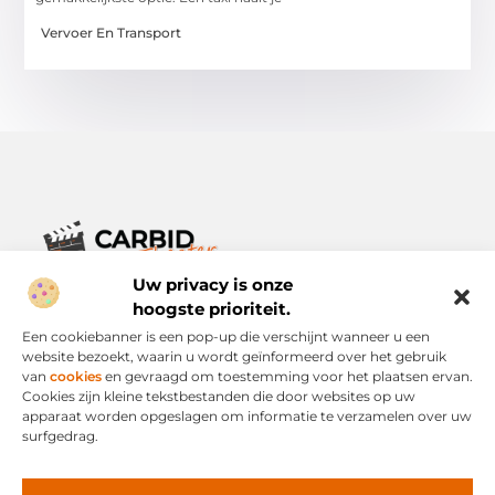
Vervoer En Transport
Uw privacy is onze
Verhalen die het alledaagse leven verrijken.
Ontdek een breed scala aan blogs en artikelen die je inspireren,
hoogste prioriteit.
informeren en verrijken – voor elke dag, voor iedereen.
Een cookiebanner is een pop-up die verschijnt wanneer u een
website bezoekt, waarin u wordt geïnformeerd over het gebruik
Bericht categorie
van
cookies
en gevraagd om toestemming voor het plaatsen ervan.
Cookies zijn kleine tekstbestanden die door websites op uw
apparaat worden opgeslagen om informatie te verzamelen over uw
surfgedrag.
Onze informatie
Links Kopen: Slimme Strategie of Risicovolle Snelweg?
Geld Verdienen via het Internet: Mogelijkheid of Mythe?