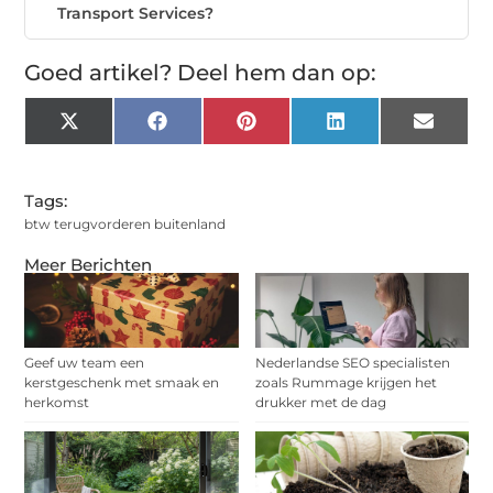
Transport Services?
Goed artikel? Deel hem dan op:
X
Facebook
Pinterest
LinkedIn
Email
(Twitter)
Tags:
btw terugvorderen buitenland
Meer Berichten
Geef uw team een
Nederlandse SEO specialisten
kerstgeschenk met smaak en
zoals Rummage krijgen het
herkomst
drukker met de dag