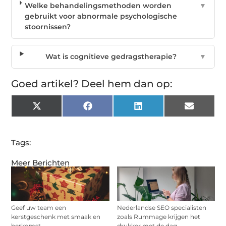
Welke behandelingsmethoden worden
▼
gebruikt voor abnormale psychologische
stoornissen?
Wat is cognitieve gedragstherapie?
▼
Goed artikel? Deel hem dan op:
X
Facebook
LinkedIn
Email
(Twitter)
Tags:
Meer Berichten
Geef uw team een
Nederlandse SEO specialisten
kerstgeschenk met smaak en
zoals Rummage krijgen het
herkomst
drukker met de dag