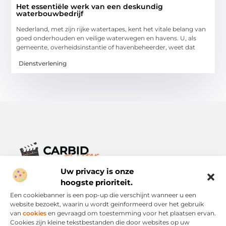
Het essentiële werk van een deskundig
waterbouwbedrijf
Nederland, met zijn rijke watertapes, kent het vitale belang van
goed onderhouden en veilige waterwegen en havens. U, als
gemeente, overheidsinstantie of havenbeheerder, weet dat
Dienstverlening
Uw privacy is onze
Verhalen die het alledaagse leven verrijken.
Ontdek een breed scala aan blogs en artikelen die je inspireren,
hoogste prioriteit.
informeren en verrijken – voor elke dag, voor iedereen.
Een cookiebanner is een pop-up die verschijnt wanneer u een
website bezoekt, waarin u wordt geïnformeerd over het gebruik
Bericht categorie
van
cookies
en gevraagd om toestemming voor het plaatsen ervan.
Cookies zijn kleine tekstbestanden die door websites op uw