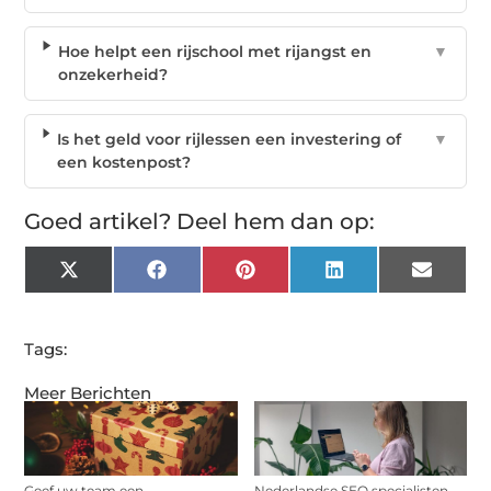
Hoe helpt een rijschool met rijangst en
▼
onzekerheid?
Is het geld voor rijlessen een investering of
▼
een kostenpost?
Goed artikel? Deel hem dan op:
X
Facebook
Pinterest
LinkedIn
Email
(Twitter)
Tags:
Meer Berichten
Geef uw team een
Nederlandse SEO specialisten