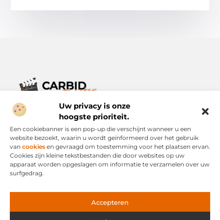
Uw privacy is onze
Verhalen die het alledaagse leven verrijken.
Ontdek een breed scala aan blogs en artikelen die je inspireren,
hoogste prioriteit.
informeren en verrijken – voor elke dag, voor iedereen.
Een cookiebanner is een pop-up die verschijnt wanneer u een
website bezoekt, waarin u wordt geïnformeerd over het gebruik
Bericht categorie
van
cookies
en gevraagd om toestemming voor het plaatsen ervan.
Cookies zijn kleine tekstbestanden die door websites op uw
apparaat worden opgeslagen om informatie te verzamelen over uw
surfgedrag.
Onze informatie
Links Kopen: Slimme Strategie of Risicovolle Snelweg?
Geld Verdienen via het Internet: Mogelijkheid of Mythe?
Accepteren