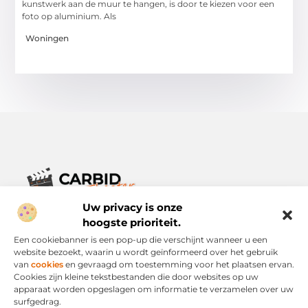
kunstwerk aan de muur te hangen, is door te kiezen voor een
foto op aluminium. Als
Woningen
Uw privacy is onze
Verhalen die het alledaagse leven verrijken.
Ontdek een breed scala aan blogs en artikelen die je inspireren,
hoogste prioriteit.
informeren en verrijken – voor elke dag, voor iedereen.
Een cookiebanner is een pop-up die verschijnt wanneer u een
website bezoekt, waarin u wordt geïnformeerd over het gebruik
Bericht categorie
van
cookies
en gevraagd om toestemming voor het plaatsen ervan.
Cookies zijn kleine tekstbestanden die door websites op uw
apparaat worden opgeslagen om informatie te verzamelen over uw
surfgedrag.