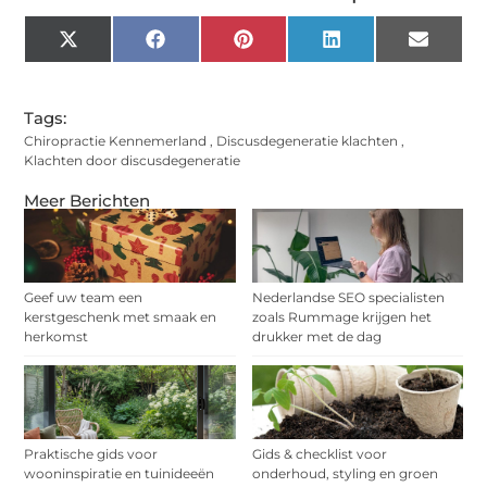
X
Facebook
Pinterest
LinkedIn
Email
(Twitter)
Tags:
Chiropractie Kennemerland
,
Discusdegeneratie klachten
,
Klachten door discusdegeneratie
Meer Berichten
Geef uw team een
Nederlandse SEO specialisten
kerstgeschenk met smaak en
zoals Rummage krijgen het
herkomst
drukker met de dag
Praktische gids voor
Gids & checklist voor
wooninspiratie en tuinideeën
onderhoud, styling en groen