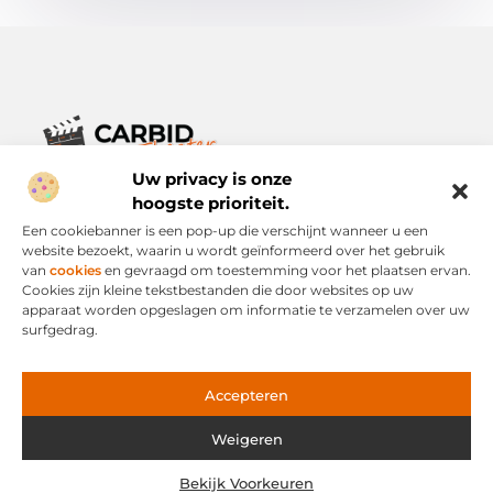
Uw privacy is onze
Verhalen die het alledaagse leven verrijken.
Ontdek een breed scala aan blogs en artikelen die je inspireren,
hoogste prioriteit.
informeren en verrijken – voor elke dag, voor iedereen.
Een cookiebanner is een pop-up die verschijnt wanneer u een
website bezoekt, waarin u wordt geïnformeerd over het gebruik
Bericht categorie
van
cookies
en gevraagd om toestemming voor het plaatsen ervan.
Cookies zijn kleine tekstbestanden die door websites op uw
apparaat worden opgeslagen om informatie te verzamelen over uw
surfgedrag.
Onze informatie
Links Kopen: Slimme Strategie of Risicovolle Snelweg?
Geld Verdienen via het Internet: Mogelijkheid of Mythe?
Accepteren
Weigeren
Website index
Cookiebeleid (EU)
Bekijk Voorkeuren