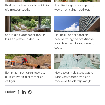
Praktische tips voor huis & tuin
Praktische gids voor gezond
die meteen werken
wonen en tuinonderhoud
Snelle gids voor meer rust in
Makkelijk onderhoud en
huis en plezier in de tuin
bescherming: de praktische
voordelen van brandwerend
coaten
Een machine huren voor uw
Mondzorg in de stad: wat je
klus: zo werkt u slimmer en
kunt verwachten van een
veiliger
moderne tandartspraktijk
Delen: